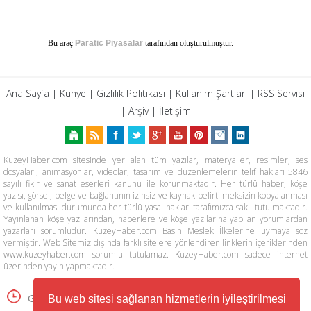
Bu araç
Paratic Piyasalar
tarafından oluşturulmuştur.
Ana Sayfa
|
Künye
|
Gizlilik Politikası
|
Kullanım Şartları
|
RSS Servisi
|
Arşiv
|
İletişim
KuzeyHaber.com sitesinde yer alan tüm yazılar, materyaller, resimler, ses
dosyaları, animasyonlar, videolar, tasarım ve düzenlemelerin telif hakları 5846
sayılı fikir ve sanat eserleri kanunu ile korunmaktadır. Her türlü haber, köşe
yazısı, görsel, belge ve bağlantının izinsiz ve kaynak belirtilmeksizin kopyalanması
ve kullanılması durumunda her türlü yasal hakları tarafımızca saklı tutulmaktadır.
Yayınlanan köşe yazılarından, haberlere ve köşe yazılarına yapılan yorumlardan
yazarları sorumludur. KuzeyHaber.com Basın Meslek İlkelerine uymaya söz
vermiştir. Web Sitemiz dışında farklı sitelere yönlendiren linklerin içeriklerinden
www.kuzeyhaber.com sorumlu tutulamaz. KuzeyHaber.com sadece internet
üzerinden yayın yapmaktadır.
Günün Haberleri
Manşet Haberler
Bu web sitesi sağlanan hizmetlerin iyileştirilmesi