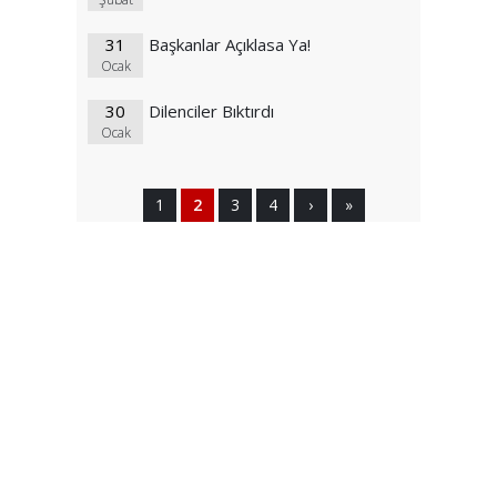
31
Başkanlar Açıklasa Ya!
Ocak
30
Dilenciler Bıktırdı
Ocak
1
2
3
4
›
»