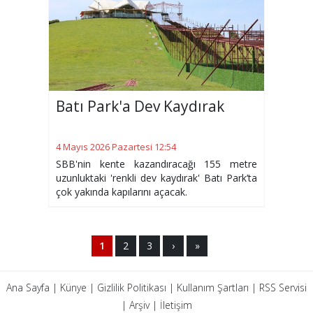
Batı Park'a Dev Kaydırak
4 Mayıs 2026 Pazartesi 12:54
SBB'nin kente kazandıracağı 155 metre
uzunluktaki 'renkli dev kaydırak' Batı Park’ta
çok yakında kapılarını açacak.
1
2
3
›
»
Ana Sayfa
|
Künye
|
Gizlilik Politikası
|
Kullanım Şartları
|
RSS Servisi
|
Arşiv
|
İletişim