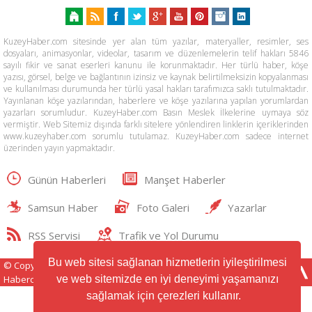
KuzeyHaber.com sitesinde yer alan tüm yazılar, materyaller, resimler, ses
dosyaları, animasyonlar, videolar, tasarım ve düzenlemelerin telif hakları 5846
sayılı fikir ve sanat eserleri kanunu ile korunmaktadır. Her türlü haber, köşe
yazısı, görsel, belge ve bağlantının izinsiz ve kaynak belirtilmeksizin kopyalanması
ve kullanılması durumunda her türlü yasal hakları tarafımızca saklı tutulmaktadır.
Yayınlanan köşe yazılarından, haberlere ve köşe yazılarına yapılan yorumlardan
yazarları sorumludur. KuzeyHaber.com Basın Meslek İlkelerine uymaya söz
vermiştir. Web Sitemiz dışında farklı sitelere yönlendiren linklerin içeriklerinden
www.kuzeyhaber.com sorumlu tutulamaz. KuzeyHaber.com sadece internet
üzerinden yayın yapmaktadır.
Günün Haberleri
Manşet Haberler
Samsun Haber
Foto Galeri
Yazarlar
RSS Servisi
Trafik ve Yol Durumu
Bu web sitesi sağlanan hizmetlerin iyileştirilmesi
© Copyright 2016 KUZEYHABER İnternet
Haberciliği Reklam ve Danışmanlık
ve web sitemizde en iyi deneyimi yaşamanızı
sağlamak için çerezleri kullanır.