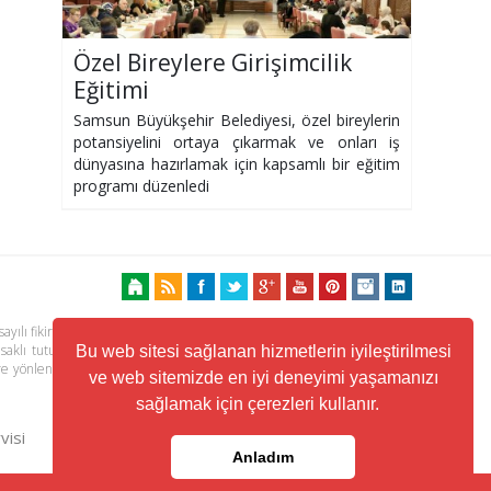
Özel Bireylere Girişimcilik
Eğitimi
Samsun Büyükşehir Belediyesi, özel bireylerin
potansiyelini ortaya çıkarmak ve onları iş
dünyasına hazırlamak için kapsamlı bir eğitim
programı düzenledi
ayılı fikir ve sanat eserleri kanunu ile korunmaktadır. Her türlü haber,
 saklı tutulmaktadır. Yayınlanan köşe yazılarından, haberlere ve köşe
Bu web sitesi sağlanan hizmetlerin iyileştirilmesi
ere yönlendiren linklerin içeriklerinden www.kuzeyhaber.com sorumlu
ve web sitemizde en iyi deneyimi yaşamanızı
sağlamak için çerezleri kullanır.
visi
Trafik ve Yol Durumu
Anladım