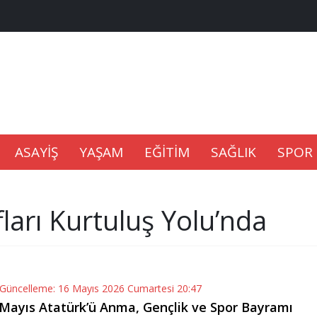
na Kaldıramaz
lu’nda
ASAYİŞ
YAŞAM
EĞİTİM
SAĞLIK
SPOR
Gıdası Geliyor
ları Kurtuluş Yolu’nda
epkisi
 Güncelleme: 16 Mayıs 2026 Cumartesi 20:47
9 Mayıs Atatürk’ü Anma, Gençlik ve Spor Bayramı