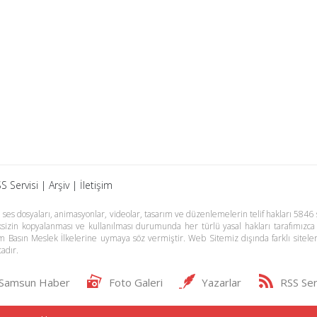
S Servisi
|
Arşiv
|
İletişim
es dosyaları, animasyonlar, videolar, tasarım ve düzenlemelerin telif hakları 5846 s
meksizin kopyalanması ve kullanılması durumunda her türlü yasal hakları tarafımızca
m Basın Meslek İlkelerine uymaya söz vermiştir. Web Sitemiz dışında farklı sitel
adır.
Samsun Haber
Foto Galeri
Yazarlar
RSS Ser