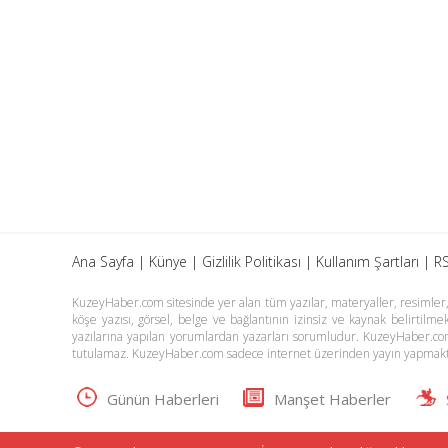
Ana Sayfa
|
Künye
|
Gizlilik Politikası
|
Kullanım Şartları
|
RS
KuzeyHaber.com sitesinde yer alan tüm yazılar, materyaller, resimler, s
köşe yazısı, görsel, belge ve bağlantının izinsiz ve kaynak belirtil
yazılarına yapılan yorumlardan yazarları sorumludur. KuzeyHaber.co
tutulamaz. KuzeyHaber.com sadece internet üzerinden yayın yapmakt
Günün Haberleri
Manşet Haberler