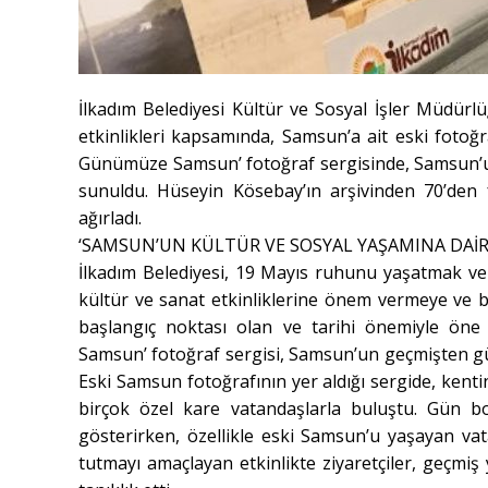
İlkadım Belediyesi Kültür ve Sosyal İşler Müdür
etkinlikleri kapsamında, Samsun’a ait eski fotoğra
Günümüze Samsun’ fotoğraf sergisinde, Samsun’un 
sunuldu. Hüseyin Kösebay’ın arşivinden 70’den f
ağırladı.
‘SAMSUN’UN KÜLTÜR VE SOSYAL YAŞAMINA DAİR
İlkadım Belediyesi, 19 Mayıs ruhunu yaşatmak ve 
kültür ve sanat etkinliklerine önem vermeye ve b
başlangıç noktası olan ve tarihi önemiyle öne
Samsun’ fotoğraf sergisi, Samsun’un geçmişten g
Eski Samsun fotoğrafının yer aldığı sergide, kentin
birçok özel kare vatandaşlarla buluştu. Gün boy
gösterirken, özellikle eski Samsun’u yaşayan vat
tutmayı amaçlayan etkinlikte ziyaretçiler, geçmiş 