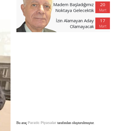
Madem Başladığımız
20
Noktaya Gelecektik
Mart
İzin Alamayan Aday
17
Olamayacak
Mart
Bu araç
Paratic Piyasalar
tarafından oluşturulmuştur.