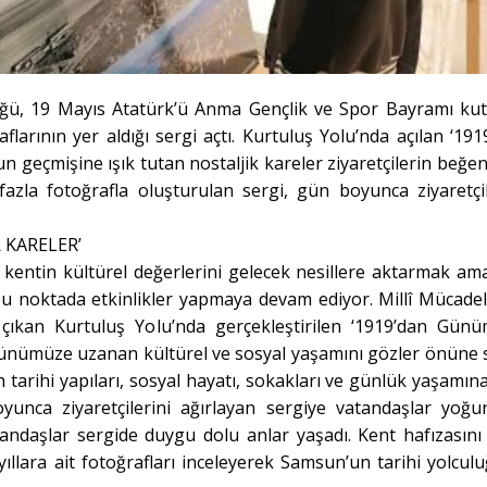
lüğü, 19 Mayıs Atatürk’ü Anma Gençlik ve Spor Bayramı ku
flarının yer aldığı sergi açtı. Kurtuluş Yolu’nda açılan ‘191
geçmişine ışık tutan nostaljik kareler ziyaretçilerin beğen
azla fotoğrafla oluşturulan sergi, gün boyunca ziyaretçil
 KARELER’
kentin kültürel değerlerini gelecek nesillere aktarmak ama
u noktada etkinlikler yapmaya devam ediyor. Millî Mücadel
 çıkan Kurtuluş Yolu’nda gerçekleştirilen ‘1919’dan Gün
ünümüze uzanan kültürel ve sosyal yaşamını gözler önüne s
 tarihi yapıları, sosyal hayatı, sokakları ve günlük yaşamına
unca ziyaretçilerini ağırlayan sergiye vatandaşlar yoğun
andaşlar sergide duygu dolu anlar yaşadı. Kent hafızasını 
yıllara ait fotoğrafları inceleyerek Samsun’un tarihi yolcul