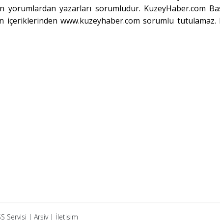
ılan yorumlardan yazarları sorumludur. KuzeyHaber.com Ba
klerin içeriklerinden www.kuzeyhaber.com sorumlu tutulamaz
S Servisi
|
Arşiv
|
İletişim