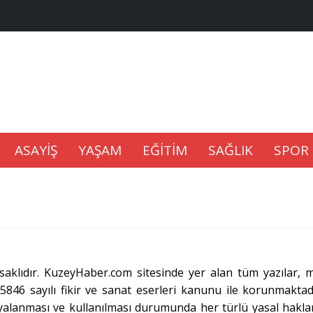
na Kaldıramaz
lu’nda
ASAYİŞ
YAŞAM
EĞİTİM
SAĞLIK
SPOR
Gıdası Geliyor
epkisi
aklıdır.
KuzeyHaber.com sitesinde yer alan tüm yazılar, ma
 5846 sayılı fikir ve sanat eserleri kanunu ile korunmaktad
pyalanması ve kullanılması durumunda her türlü yasal haklar