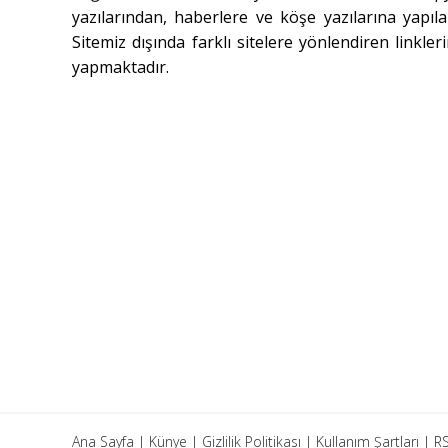
yazılarından, haberlere ve köşe yazılarına yap
Sitemiz dışında farklı sitelere yönlendiren lin
yapmaktadır.
Ana Sayfa
|
Künye
|
Gizlilik Politikası
|
Kullanım Şartları
|
RS