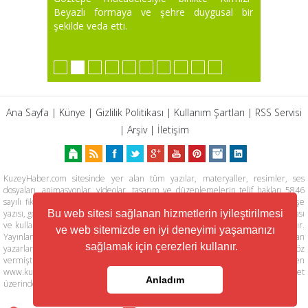
Beyazlı formaya ve şehre duygusal bir
şekilde veda etti.
Ana Sayfa
|
Künye
|
Gizlilik Politikası
|
Kullanım Şartları
|
RSS Servisi
|
Arşiv
|
İletişim
KuzeyHaber.com sitesinde yer alan tüm yazılar, materyaller, resimler, ses
dosyaları, animasyonlar, videolar, tasarım ve düzenlemelerin telif hakları 5846
sayılı fikir ve sanat eserleri kanunu ile korunmaktadır. Her türlü haber, köşe
yazısı, görsel, belge ve bağlantının izinsiz ve kaynak belirtilmeksizin kopyalanması
Bu web sitesi sağlanan hizmetlerin iyileştirilmesi
ve kullanılması durumunda her türlü yasal hakları tarafımızca saklı tutulmaktadır.
ve web sitemizde en iyi deneyimi yaşamanızı
Yayınlanan köşe yazılarından, haberlere ve köşe yazılarına yapılan yorumlardan
sağlamak için çerezleri kullanır.
yazarları sorumludur. KuzeyHaber.com Basın Meslek İlkelerine uymaya söz
vermiştir. Web Sitemiz dışında farklı sitelere yönlendiren linklerin içeriklerinden
www.kuzeyhaber.com sorumlu tutulamaz. KuzeyHaber.com sadece internet
Anladım
üzerinden yayın yapmaktadır.