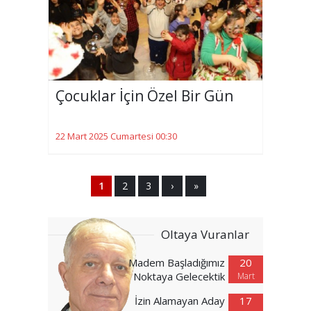
Çocuklar İçin Özel Bir Gün
22 Mart 2025 Cumartesi 00:30
1
2
3
›
»
Oltaya Vuranlar
Madem Başladığımız
20
Noktaya Gelecektik
Mart
İzin Alamayan Aday
17