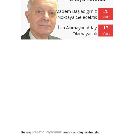
Madem Başladığımız
20
Noktaya Gelecektik
Mart
İzin Alamayan Aday
17
Olamayacak
Mart
Bu araç
Paratic Piyasalar
tarafından oluşturulmuştur.