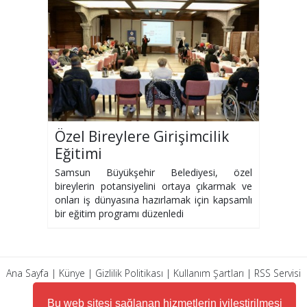
Özel Bireylere Girişimcilik
Eğitimi
Samsun Büyükşehir Belediyesi, özel
bireylerin potansiyelini ortaya çıkarmak ve
onları iş dünyasına hazırlamak için kapsamlı
bir eğitim programı düzenledi
Ana Sayfa
|
Künye
|
Gizlilik Politikası
|
Kullanım Şartları
|
RSS Servisi
|
Arşiv
|
İletişim
Bu web sitesi sağlanan hizmetlerin iyileştirilmesi