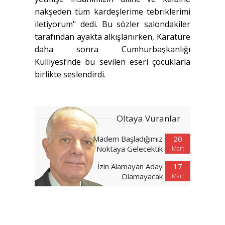
nakşeden tüm kardeşlerime tebriklerimi
iletiyorum" dedi. Bu sözler salondakiler
tarafından ayakta alkışlanırken, Karatüre
daha sonra Cumhurbaşkanlığı
Külliyesi’nde bu sevilen eseri çocuklarla
birlikte seslendirdi.
Oltaya Vuranlar
Madem Başladığımız
20
Noktaya Gelecektik
Mart
İzin Alamayan Aday
17
Olamayacak
Mart