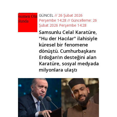
GÜNCEL
// 26 Şubat 2026
Perşembe 14:28 // Güncelleme: 26
Şubat 2026 Perşembe 14:28
Samsunlu Celal Karatüre,
"Hu der Hacılar" ilahisiyle
küresel bir fenomene
dönüştü. Cumhurbaşkanı
Erdoğan’ın desteğini alan
Karatüre, sosyal medyada
milyonlara ulaştı