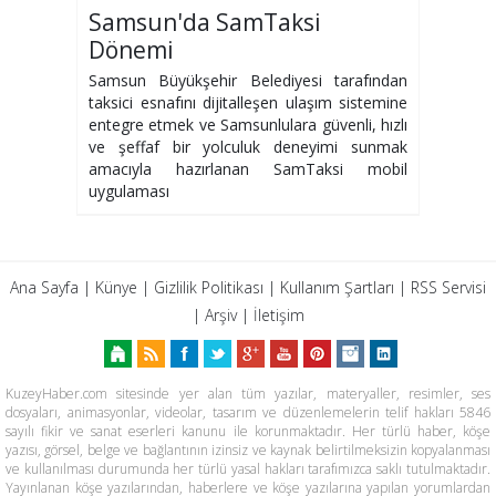
Samsun'da SamTaksi
Dönemi
Samsun Büyükşehir Belediyesi tarafından
taksici esnafını dijitalleşen ulaşım sistemine
entegre etmek ve Samsunlulara güvenli, hızlı
ve şeffaf bir yolculuk deneyimi sunmak
amacıyla hazırlanan SamTaksi mobil
uygulaması
Ana Sayfa
|
Künye
|
Gizlilik Politikası
|
Kullanım Şartları
|
RSS Servisi
|
Arşiv
|
İletişim
KuzeyHaber.com sitesinde yer alan tüm yazılar, materyaller, resimler, ses
dosyaları, animasyonlar, videolar, tasarım ve düzenlemelerin telif hakları 5846
sayılı fikir ve sanat eserleri kanunu ile korunmaktadır. Her türlü haber, köşe
yazısı, görsel, belge ve bağlantının izinsiz ve kaynak belirtilmeksizin kopyalanması
ve kullanılması durumunda her türlü yasal hakları tarafımızca saklı tutulmaktadır.
Yayınlanan köşe yazılarından, haberlere ve köşe yazılarına yapılan yorumlardan