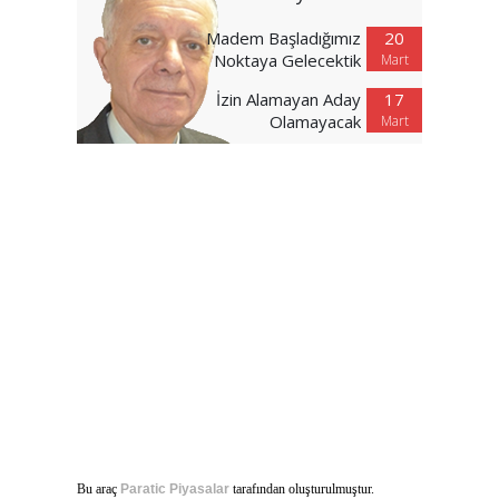
Madem Başladığımız
20
Noktaya Gelecektik
Mart
İzin Alamayan Aday
17
Olamayacak
Mart
Bu araç
Paratic Piyasalar
tarafından oluşturulmuştur.