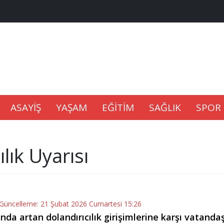
na Kaldıramaz
lu’nda
Gıdası Geliyor
ASAYİŞ
YAŞAM
EĞİTİM
SAĞLIK
SPOR
lık Uyarısı
epkisi
 Güncelleme: 21 Şubat 2026 Cumartesi 15:26
a artan dolandırıcılık girişimlerine karşı vatandaş