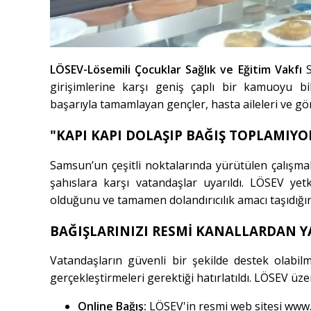
LÖSEV-Lösemili Çocuklar Sağlık ve Eğitim Vakfı
S
girişimlerine karşı geniş çaplı bir kamuoyu bil
başarıyla tamamlayan gençler, hasta aileleri ve gönü
"KAPI KAPI DOLAŞIP BAĞIŞ TOPLAMIYO
Samsun’un çeşitli noktalarında yürütülen çalışma
şahıslara karşı vatandaşlar uyarıldı. LÖSEV yetk
olduğunu ve tamamen dolandırıcılık amacı taşıdığın
BAĞIŞLARINIZI RESMİ KANALLARDAN Y
Vatandaşların güvenli bir şekilde destek olabilm
gerçekleştirmeleri gerektiği hatırlatıldı. LÖSEV üze
Online Bağış:
LÖSEV'in resmi web sitesi
www.