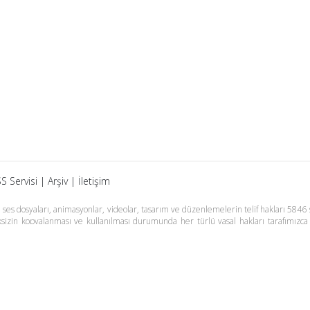
S Servisi
|
Arşiv
|
İletişim
es dosyaları, animasyonlar, videolar, tasarım ve düzenlemelerin telif hakları 5846 s
meksizin kopyalanması ve kullanılması durumunda her türlü yasal hakları tarafımızca
m Basın Meslek İlkelerine uymaya söz vermiştir. Web Sitemiz dışında farklı sitel
adır.
Samsun Haber
Foto Galeri
Yazarlar
RSS Ser