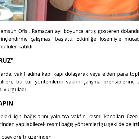
amsun Ofisi, Ramazan ayı boyunca artış gösteren dolandırı
inçlendirme çalışması başlattı. Etkinliğe lösemiyle mücad
llüler katıldı.
RUZ"
larda, vakıf adına kapı kapı dolaşarak veya elden para top
ilileri, bu tür yöntemlerin vakfın çalışma prensiplerine a
ı vurguladı.
APIN
eleri için bağışlarını yalnızca vakfın resmi kanalları üzer
rinden yapılabilecek resmi bağış yöntemleri şu şekilde belirtil
losev.org.tr
üzerinden.