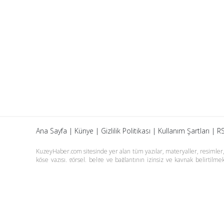
Ana Sayfa
|
Künye
|
Gizlilik Politikası
|
Kullanım Şartları
|
RS
KuzeyHaber.com sitesinde yer alan tüm yazılar, materyaller, resimler, s
köşe yazısı, görsel, belge ve bağlantının izinsiz ve kaynak belirtil
yazılarına yapılan yorumlardan yazarları sorumludur. KuzeyHaber.co
tutulamaz. KuzeyHaber.com sadece internet üzerinden yayın yapmakt
Günün Haberleri
Manşet Haberler