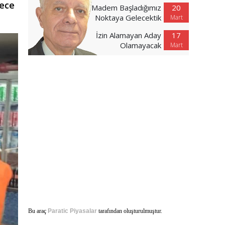
dece
Madem Başladığımız
20
Noktaya Gelecektik
Mart
İzin Alamayan Aday
17
Olamayacak
Mart
Bu araç
Paratic Piyasalar
tarafından oluşturulmuştur.