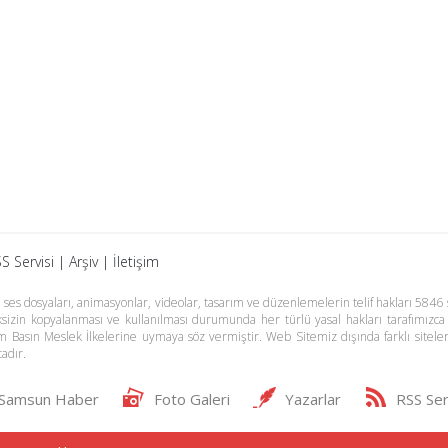
S Servisi
|
Arşiv
|
İletişim
es dosyaları, animasyonlar, videolar, tasarım ve düzenlemelerin telif hakları 5846 s
meksizin kopyalanması ve kullanılması durumunda her türlü yasal hakları tarafımızca
m Basın Meslek İlkelerine uymaya söz vermiştir. Web Sitemiz dışında farklı sitel
adır.
Samsun Haber
Foto Galeri
Yazarlar
RSS Ser