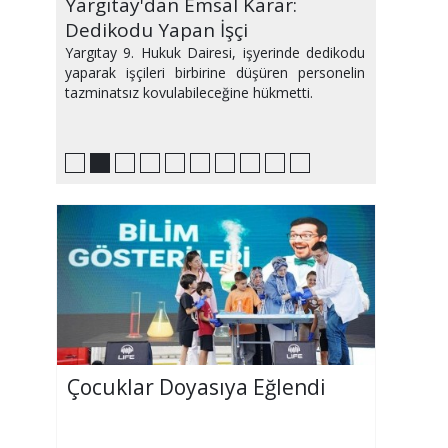
Ağustos Ayı Avrupa'yı Sıcaktan
Yargıtay'dan Emsal Karar:
Bu Hafta Sinemalarda Yeni
PlayStation'da Zirvede Hangi
Samsun'da Haftanın Etkinlikleri
Medyum Makbule Kimdir ve
IQ sıralamasında geriledik!
2,5 saatimiz sosyal medyada
Plajda2.5 ton atık
Evinizi Yeni Gibi Gösterecek
Kavurdu
Dedikodu Yapan İşçi
Filmler Var
Oyunlar Var?
Makbule Hoca Büyü Bozar mı?
geçiyor
Dekorasyon Önerileri
Yargıtay 9. Hukuk Dairesi, işyerinde dedikodu
yaparak işçileri birbirine düşüren personelin
tazminatsız kovulabileceğine hükmetti.
Çocuklar Doyasıya Eğlendi