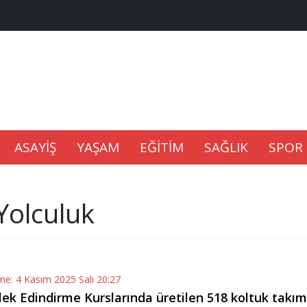
na Kaldıramaz
lu’nda
Gıdası Geliyor
ASAYİŞ
YAŞAM
EĞİTİM
SAĞLIK
SPOR
Yolculuk
epkisi
me: 4 Kasım 2025 Salı 20:27
lek Edindirme Kurslarında üretilen 518 koltuk takım