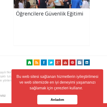
Öğrencilere Güvenlik Eğitimi
ayılı fikir ve sanat eserleri kanunu ile korunmaktadır. Her türlü haber,
 saklı tutulmaktadır. Yayınlanan köşe yazılarından, haberlere ve köşe
Bu web sitesi sağlanan hizmetlerin iyileştirilmesi
ere yönlendiren linklerin içeriklerinden www.kuzeyhaber.com sorumlu
ve web sitemizde en iyi deneyimi yaşamanızı
sağlamak için çerezleri kullanır.
visi
Trafik ve Yol Durumu
Anladım