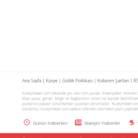
Ana Sayfa
|
Künye
|
Gizlilik Politikası
|
Kullanım Şartları
|
RS
KuzeyHaber.com sitesinde yer alan tüm yazılar, materyaller, resimler, s
köşe yazısı, görsel, belge ve bağlantının izinsiz ve kaynak belirtil
yazılarına yapılan yorumlardan yazarları sorumludur. KuzeyHaber.co
tutulamaz. KuzeyHaber.com sadece internet üzerinden yayın yapmakt
Günün Haberleri
Manşet Haberler