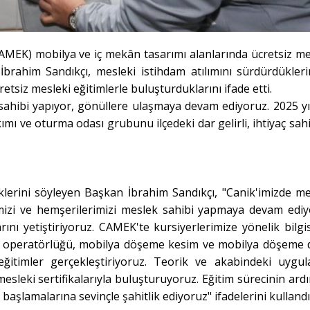
AMEK) mobilya ve iç mekân tasarımı alanlarında ücretsiz me
brahim Sandıkçı, mesleki istihdam atılımını sürdürdükleri
etsiz mesleki eğitimlerle buluşturduklarını ifade etti.
sahibi yapıyor, gönüllere ulaşmaya devam ediyoruz. 2025 yı
ımı ve oturma odası grubunu ilçedeki dar gelirli, ihtiyaç sahi
lerini söyleyen Başkan İbrahim Sandıkçı, "Canik'imizde me
imizi ve hemşerilerimizi meslek sahibi yapmaya devam ediy
ı yetiştiriyoruz. CAMEK'te kursiyerlerimize yönelik bilgi
NC operatörlüğü, mobilya döşeme kesim ve mobilya döşeme 
timler gerçekleştiriyoruz. Teorik ve akabindeki uygul
mesleki sertifikalarıyla buluşturuyoruz. Eğitim sürecinin ard
aşlamalarına sevinçle şahitlik ediyoruz" ifadelerini kullandı