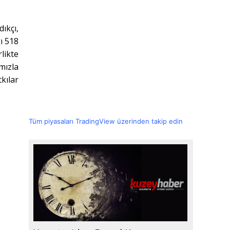
ıkçı,
ı 518
likte
mızla
kılar
Tüm piyasaları TradingView üzerinden takip edin