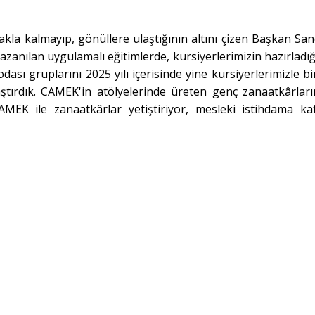
la kalmayıp, gönüllere ulaştığının altını çizen Başkan Sand
zanılan uygulamalı eğitimlerde, kursiyerlerimizin hazırladığ
sı gruplarını 2025 yılı içerisinde yine kursiyerlerimizle bir
ulaştırdık. CAMEK'in atölyelerinde üreten genç zanaatkârları
MEK ile zanaatkârlar yetiştiriyor, mesleki istihdama kat