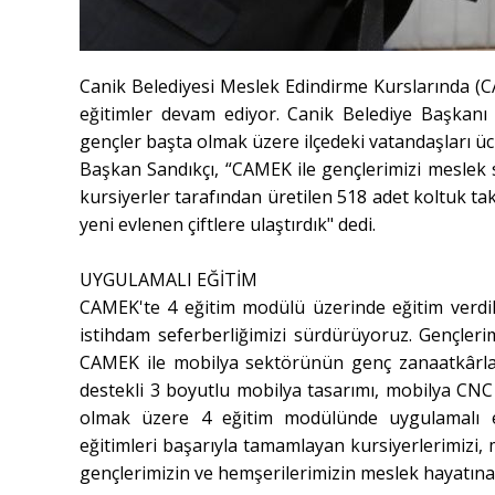
Canik Belediyesi Meslek Edindirme Kurslarında (C
eğitimler devam ediyor. Canik Belediye Başkanı İ
gençler başta olmak üzere ilçedeki vatandaşları ücr
Başkan Sandıkçı, “CAMEK ile gençlerimizi meslek 
kursiyerler tarafından üretilen 518 adet koltuk tak
yeni evlenen çiftlere ulaştırdık" dedi.
UYGULAMALI EĞİTİM
CAMEK'te 4 eğitim modülü üzerinde eğitim verdik
istihdam seferberliğimizi sürdürüyoruz. Gençler
CAMEK ile mobilya sektörünün genç zanaatkârların
destekli 3 boyutlu mobilya tasarımı, mobilya C
olmak üzere 4 eğitim modülünde uygulamalı eği
eğitimleri başarıyla tamamlayan kursiyerlerimizi, 
gençlerimizin ve hemşerilerimizin meslek hayatına b