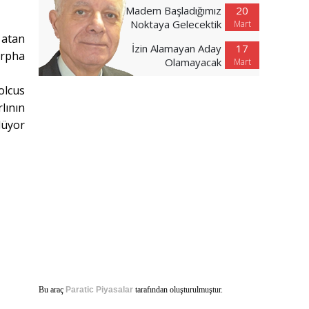
Madem Başladığımız
20
Noktaya Gelecektik
Mart
 atan
İzin Alamayan Aday
17
orpha
Olamayacak
Mart
olcus
lının
lüyor
Bu araç
Paratic Piyasalar
tarafından oluşturulmuştur.