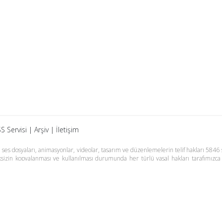
S Servisi
|
Arşiv
|
İletişim
es dosyaları, animasyonlar, videolar, tasarım ve düzenlemelerin telif hakları 5846 s
meksizin kopyalanması ve kullanılması durumunda her türlü yasal hakları tarafımızca
m Basın Meslek İlkelerine uymaya söz vermiştir. Web Sitemiz dışında farklı sitel
adır.
Samsun Haber
Foto Galeri
Yazarlar
RSS Ser