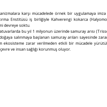
organizmalara karşı mücadelede örnek bir uygulamaya imza
tırma Enstitüsü iş birliğiyle Kahverengi kokarca (Halyom
ini devreye soktu.
tuvarlarda bu yıl 1 milyonun üzerinde samuray arısı (Triss
n doğaya salınmaya başlanan samuray arıları sayesinde zarar
m ekosisteme zarar verilmeden etkili bir mücadele yürütü
 çevre ve insan sağlığı korunmuş oluyor.