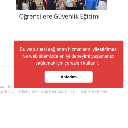
Öğrencilere Güvenlik Eğitimi
Bu web sitesi sağlanan hizmetlerin iyileştirilmesi
ve web sitemizde en iyi deneyimi yaşamanızı
sağlamak için çerezleri kullanır.
Anladım
ayılı fikir ve sanat eserleri kanunu ile korunmaktadır. Her türlü haber,
 saklı tutulmaktadır. Yayınlanan köşe yazılarından, haberlere ve köşe
ere yönlendiren linklerin içeriklerinden www.kuzeyhaber.com sorumlu
visi
Trafik ve Yol Durumu