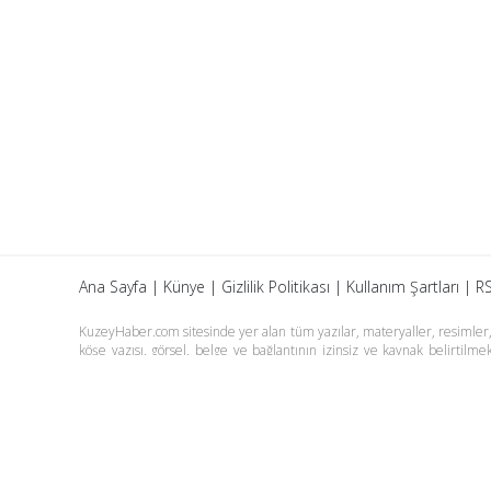
Ana Sayfa
|
Künye
|
Gizlilik Politikası
|
Kullanım Şartları
|
RS
KuzeyHaber.com sitesinde yer alan tüm yazılar, materyaller, resimler, s
köşe yazısı, görsel, belge ve bağlantının izinsiz ve kaynak belirtil
yazılarına yapılan yorumlardan yazarları sorumludur. KuzeyHaber.co
tutulamaz. KuzeyHaber.com sadece internet üzerinden yayın yapmakt
Günün Haberleri
Manşet Haberler