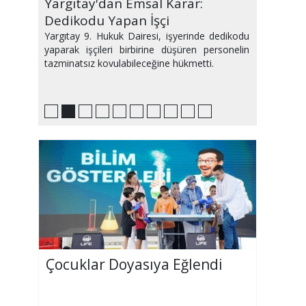
Ağustos Ayı Avrupa'yı Sıcaktan
Yargıtay'dan Emsal Karar:
Bu Hafta Sinemalarda Yeni
PlayStation'da Zirvede Hangi
Samsun'da Haftanın Etkinlikleri
Medyum Makbule Kimdir ve
IQ sıralamasında geriledik!
2,5 saatimiz sosyal medyada
Plajda2.5 ton atık
Evinizi Yeni Gibi Gösterecek
Kavurdu
Dedikodu Yapan İşçi
Filmler Var
Oyunlar Var?
Makbule Hoca Büyü Bozar mı?
geçiyor
Dekorasyon Önerileri
Yargıtay 9. Hukuk Dairesi, işyerinde dedikodu
yaparak işçileri birbirine düşüren personelin
tazminatsız kovulabileceğine hükmetti.
Çocuklar Doyasıya Eğlendi