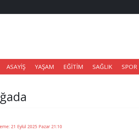
na Kaldıramaz
lu’nda
ASAYİŞ
YAŞAM
EĞİTİM
SAĞLIK
SPOR
Gıdası Geliyor
oğada
epkisi
leme: 21 Eylül 2025 Pazar 21:10