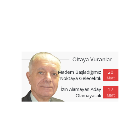
Oltaya Vuranlar
Madem Başladığımız
20
Noktaya Gelecektik
Mart
İzin Alamayan Aday
17
Olamayacak
Mart