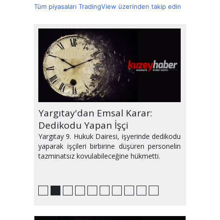
Tüm piyasaları TradingView üzerinden takip edin
Ağustos Ayı Avrupa'yı Sıcaktan
Yargıtay'dan Emsal Karar:
Bu Hafta Sinemalarda Yeni
PlayStation'da Zirvede Hangi
Samsun'da Haftanın Etkinlikleri
Medyum Makbule Kimdir ve
IQ sıralamasında geriledik!
2,5 saatimiz sosyal medyada
Plajda2.5 ton atık
Evinizi Yeni Gibi Gösterecek
Kavurdu
Dedikodu Yapan İşçi
Filmler Var
Oyunlar Var?
Makbule Hoca Büyü Bozar mı?
geçiyor
Dekorasyon Önerileri
Yargıtay 9. Hukuk Dairesi, işyerinde dedikodu
yaparak işçileri birbirine düşüren personelin
tazminatsız kovulabileceğine hükmetti.