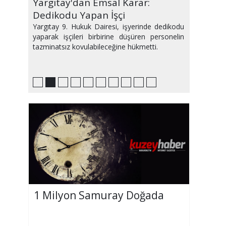
Ağustos Ayı Avrupa'yı Sıcaktan
Yargıtay'dan Emsal Karar:
Bu Hafta Sinemalarda Yeni
PlayStation'da Zirvede Hangi
Samsun'da Haftanın Etkinlikleri
Medyum Makbule Kimdir ve
IQ sıralamasında geriledik!
2,5 saatimiz sosyal medyada
Plajda2.5 ton atık
Evinizi Yeni Gibi Gösterecek
Kavurdu
Dedikodu Yapan İşçi
Filmler Var
Oyunlar Var?
Makbule Hoca Büyü Bozar mı?
geçiyor
Dekorasyon Önerileri
Yargıtay 9. Hukuk Dairesi, işyerinde dedikodu
yaparak işçileri birbirine düşüren personelin
tazminatsız kovulabileceğine hükmetti.
1 Milyon Samuray Doğada