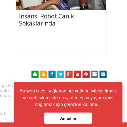
İnsansı Robot Canik
Sokaklarında
ayılı fikir ve sanat eserleri kanunu ile korunmaktadır. Her türlü haber,
 saklı tutulmaktadır. Yayınlanan köşe yazılarından, haberlere ve köşe
Bu web sitesi sağlanan hizmetlerin iyileştirilmesi
ere yönlendiren linklerin içeriklerinden www.kuzeyhaber.com sorumlu
ve web sitemizde en iyi deneyimi yaşamanızı
sağlamak için çerezleri kullanır.
visi
Trafik ve Yol Durumu
Anladım