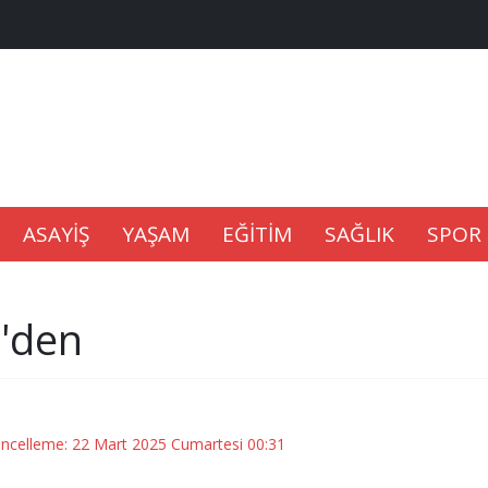
na Kaldıramaz
lu’nda
Gıdası Geliyor
ASAYİŞ
YAŞAM
EĞİTİM
SAĞLIK
SPOR
'den
epkisi
üncelleme: 22 Mart 2025 Cumartesi 00:31