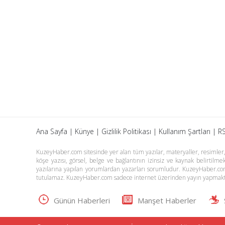
Ana Sayfa
|
Künye
|
Gizlilik Politikası
|
Kullanım Şartları
|
RS
KuzeyHaber.com sitesinde yer alan tüm yazılar, materyaller, resimler, s
köşe yazısı, görsel, belge ve bağlantının izinsiz ve kaynak belirtil
yazılarına yapılan yorumlardan yazarları sorumludur. KuzeyHaber.co
tutulamaz. KuzeyHaber.com sadece internet üzerinden yayın yapmakt
Günün Haberleri
Manşet Haberler