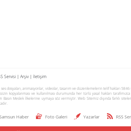
S Servisi
|
Arşiv
|
İletişim
es dosyaları, animasyonlar, videolar, tasarım ve düzenlemelerin telif hakları 5846 s
meksizin kopyalanması ve kullanılması durumunda her türlü yasal hakları tarafımızca
m Basın Meslek İlkelerine uymaya söz vermiştir. Web Sitemiz dışında farklı sitel
adır.
Samsun Haber
Foto Galeri
Yazarlar
RSS Ser