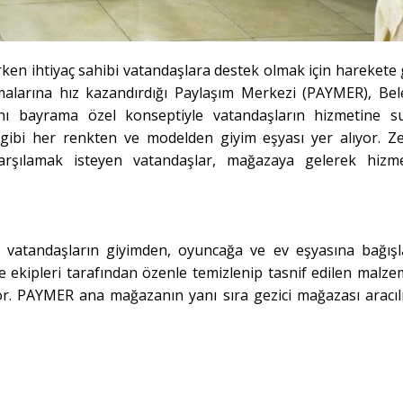
rken ihtiyaç sahibi vatandaşlara destek olmak için harekete g
malarına hız kazandırdığı Paylaşım Merkezi (PAYMER), Bel
ı bayrama özel konseptiyle vatandaşların hizmetine s
gibi her renkten ve modelden giyim eşyası yer alıyor. Z
karşılamak isteyen vatandaşlar, mağazaya gelerek hizm
 vatandaşların giyimden, oyuncağa ve ev eşyasına bağışla
ye ekipleri tarafından özenle temizlenip tasnif edilen malze
or. PAYMER ana mağazanın yanı sıra gezici mağazası aracılı