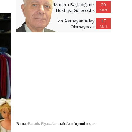
Madem Başladığımız
20
Noktaya Gelecektik
Mart
İzin Alamayan Aday
17
Olamayacak
Mart
Bu araç
Paratic Piyasalar
tarafından oluşturulmuştur.