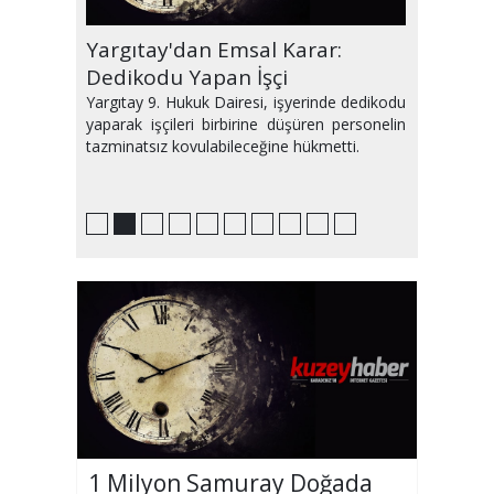
Ağustos Ayı Avrupa'yı Sıcaktan
Yargıtay'dan Emsal Karar:
Bu Hafta Sinemalarda Yeni
PlayStation'da Zirvede Hangi
Samsun'da Haftanın Etkinlikleri
Medyum Makbule Kimdir ve
IQ sıralamasında geriledik!
2,5 saatimiz sosyal medyada
Plajda2.5 ton atık
Evinizi Yeni Gibi Gösterecek
Kavurdu
Dedikodu Yapan İşçi
Filmler Var
Oyunlar Var?
Makbule Hoca Büyü Bozar mı?
geçiyor
Dekorasyon Önerileri
Yargıtay 9. Hukuk Dairesi, işyerinde dedikodu
yaparak işçileri birbirine düşüren personelin
tazminatsız kovulabileceğine hükmetti.
1 Milyon Samuray Doğada