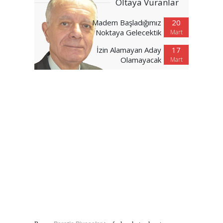
Oltaya Vuranlar
Madem Başladığımız
20
Noktaya Gelecektik
Mart
İzin Alamayan Aday
17
Olamayacak
Mart