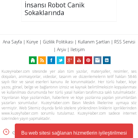
İnsansı Robot Canik
Sokaklarında
Ana Sayfa
|
Künye
|
Gizlilik Politikası
|
Kullanım Şartları
|
RSS Servisi
|
Arşiv
|
İletişim
KuzeyHaber.com sitesinde yer alan tüm yazılar, materyaller, resimler, ses
dosyaları, animasyonlar, videolar, tasarım ve düzenlemelerin telif hakları 5846
sayılı fikir ve sanat eserleri kanunu ile korunmaktadır. Her türlü haber, köşe
yazısı, görsel, belge ve bağlantının izinsiz ve kaynak belirtilmeksizin kopyalanması
ve kullanılması durumunda her türlü yasal hakları tarafımızca saklı tutulmaktadır.
Yayınlanan köşe yazılarından, haberlere ve köşe yazılarına yapılan yorumlardan
yazarları sorumludur. KuzeyHaber.com Basın Meslek İlkelerine uymaya söz
vermiştir. Web Sitemiz dışında farklı sitelere yönlendiren linklerin içeriklerinden
www.kuzeyhaber.com sorumlu tutulamaz. KuzeyHaber.com sadece internet
üzerinden yayın yapmaktadır.
Günün Haberleri
Manşet Haberler
Bu web sitesi sağlanan hizmetlerin iyileştirilmesi