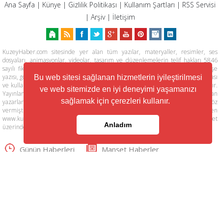
Ana Sayfa
|
Künye
|
Gizlilik Politikası
|
Kullanım Şartları
|
RSS Servisi
|
Arşiv
|
İletişim
KuzeyHaber.com sitesinde yer alan tüm yazılar, materyaller, resimler, ses
dosyaları, animasyonlar, videolar, tasarım ve düzenlemelerin telif hakları 5846
sayılı fikir ve sanat eserleri kanunu ile korunmaktadır. Her türlü haber, köşe
yazısı, görsel, belge ve bağlantının izinsiz ve kaynak belirtilmeksizin kopyalanması
Bu web sitesi sağlanan hizmetlerin iyileştirilmesi
ve kullanılması durumunda her türlü yasal hakları tarafımızca saklı tutulmaktadır.
ve web sitemizde en iyi deneyimi yaşamanızı
Yayınlanan köşe yazılarından, haberlere ve köşe yazılarına yapılan yorumlardan
sağlamak için çerezleri kullanır.
yazarları sorumludur. KuzeyHaber.com Basın Meslek İlkelerine uymaya söz
vermiştir. Web Sitemiz dışında farklı sitelere yönlendiren linklerin içeriklerinden
www.kuzeyhaber.com sorumlu tutulamaz. KuzeyHaber.com sadece internet
Anladım
üzerinden yayın yapmaktadır.
Günün Haberleri
Manşet Haberler
Samsun Haber
Foto Galeri
Yazarlar
RSS Servisi
Trafik ve Yol Durumu
© Copyright 2016 KUZEYHABER İnternet
Haberciliği Reklam ve Danışmanlık