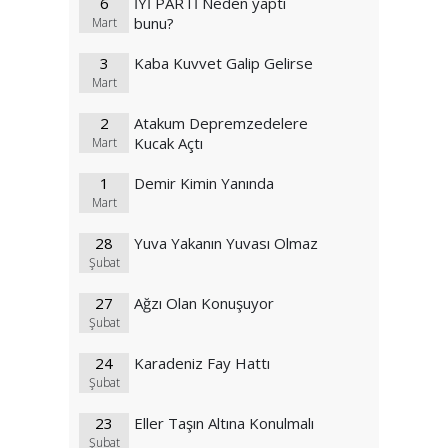
6
İYİ PARTİ Neden yaptı
bunu?
Mart
3
Kaba Kuvvet Galip Gelirse
Mart
2
Atakum Depremzedelere
Kucak Açtı
Mart
1
Demir Kimin Yanında
Mart
28
Yuva Yakanın Yuvası Olmaz
Şubat
27
Ağzı Olan Konuşuyor
Şubat
24
Karadeniz Fay Hattı
Şubat
23
Eller Taşın Altına Konulmalı
Şubat