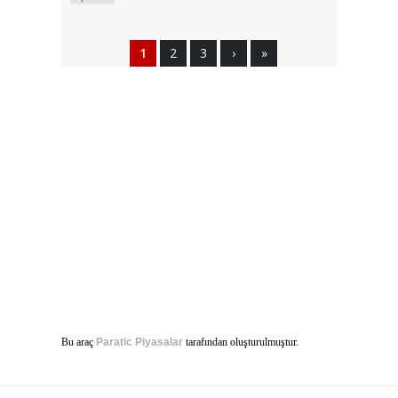
1
2
3
›
»
Bu araç
Paratic Piyasalar
tarafından oluşturulmuştur.