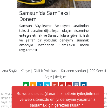
Samsun'da SamTaksi
Dönemi
Samsun Büyükşehir Belediyesi tarafından
taksici esnafını dijitalleşen ulaşım sistemine
entegre etmek ve Samsunlulara güvenli, hızlı
ve şeffaf bir yolculuk deneyimi sunmak
amacıyla hazırlanan SamTaksi mobil
uygulaması
Ana Sayfa
|
Künye
|
Gizlilik Politikası
|
Kullanım Şartları
|
RSS Servisi
|
Arşiv
|
İletişim
Bu web sitesi sağlanan hizmetlerin iyileştirilmesi
KuzeyHaber.com sitesinde yer alan tüm yazılar, materyaller, resimler, ses
dosyaları, animasyonlar, videolar, tasarım ve düzenlemelerin telif hakları 5846
ve web sitemizde en iyi deneyimi yaşamanızı
sayılı fikir ve sanat eserleri kanunu ile korunmaktadır. Her türlü haber, köşe
sağlamak için çerezleri kullanır.
yazısı, görsel, belge ve bağlantının izinsiz ve kaynak belirtilmeksizin kopyalanması