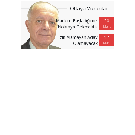
Oltaya Vuranlar
Madem Başladığımız
20
Noktaya Gelecektik
Mart
İzin Alamayan Aday
17
Olamayacak
Mart