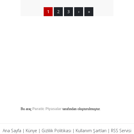
1
2
3
›
»
Bu araç
Paratic Piyasalar
tarafından oluşturulmuştur.
Ana Sayfa
|
Künye
|
Gizlilik Politikası
|
Kullanım Şartları
|
RSS Servisi