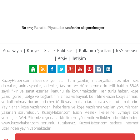
Bu araç
Paratic Piyasalar
tarafından oluşturulmuştur.
Ana Sayfa
|
Künye
|
Gizlilik Politikası
|
Kullanım Şartları
|
RSS Servisi
|
Arşiv
|
İletişim
KuzeyHaber.com sitesinde yer alan tüm yazılar, materyaller, resimler, ses
dosyaları, animasyonlar, videolar, tasarım ve düzenlemelerin telif hakları 5846
sayılı fikir ve sanat eserleri kanunu ile korunmaktadır. Her türlü haber, köşe
yazısı, görsel, belge ve bağlantının izinsiz ve kaynak belirtilmeksizin kopyalanması
ve kullanılması durumunda her türlü yasal hakları tarafımızca saklı tutulmaktadır.
Yayınlanan köşe yazılarından, haberlere ve köşe yazılarına yapılan yorumlardan
yazarları sorumludur. KuzeyHaber.com Basın Meslek İlkelerine uymaya söz
vermiştir. Web Sitemiz dışında farklı sitelere yönlendiren linklerin içeriklerinden
www.kuzeyhaber.com sorumlu tutulamaz. KuzeyHaber.com sadece internet
üzerinden yayın yapmaktadır.