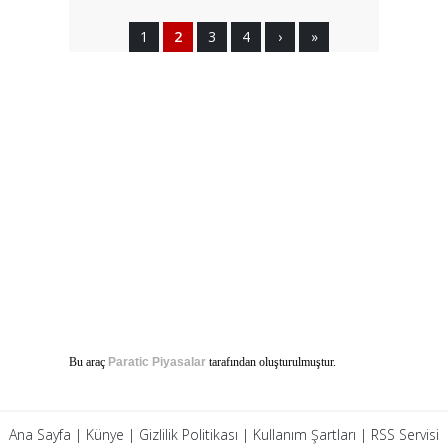
1
2
3
4
›
»
Bu araç
Paratic Piyasalar
tarafından oluşturulmuştur.
Ana Sayfa
|
Künye
|
Gizlilik Politikası
|
Kullanım Şartları
|
RSS Servisi