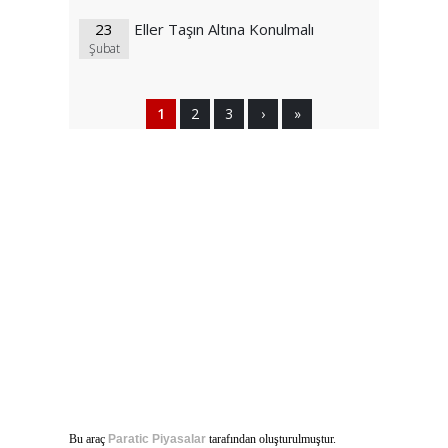
23
Eller Taşın Altına Konulmalı
Şubat
1
2
3
›
»
Bu araç
Paratic Piyasalar
tarafından oluşturulmuştur.