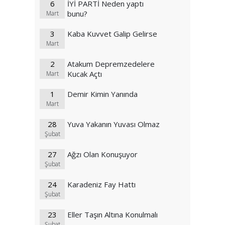
6
İYİ PARTİ Neden yaptı
bunu?
Mart
3
Kaba Kuvvet Galip Gelirse
Mart
2
Atakum Depremzedelere
Kucak Açtı
Mart
1
Demir Kimin Yanında
Mart
28
Yuva Yakanın Yuvası Olmaz
Şubat
27
Ağzı Olan Konuşuyor
Şubat
24
Karadeniz Fay Hattı
Şubat
23
Eller Taşın Altına Konulmalı
Şubat