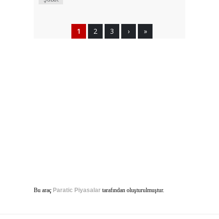
1
2
3
›
»
Bu araç
Paratic Piyasalar
tarafından oluşturulmuştur.