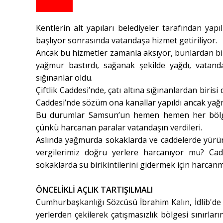
Kentlerin alt yapıları belediyeler tarafından yap
başlıyor sonrasında vatandaşa hizmet getiriliyor.
Ancak bu hizmetler zamanla aksıyor, bunlardan bi
yağmur bastırdı, sağanak şekilde yağdı, vatandaş
sığınanlar oldu.
Çiftlik Caddesi’nde, çatı altına sığınanlardan biris
Caddesi’nde sözüm ona kanallar yapıldı ancak yağm
Bu durumlar Samsun’un hemen hemen her bölges
çünkü harcanan paralar vatandaşın verdileri.
Aslında yağmurda sokaklarda ve caddelerde yürürk
vergilerimiz doğru yerlere harcanıyor mu? Cad
sokaklarda su birikintilerini gidermek için harcan
ÖNCELİKLİ AÇLIK TARTIŞILMALI
Cumhurbaşkanlığı Sözcüsü İbrahim Kalın, İdlib'de 
yerlerden çekilerek çatışmasızlık bölgesi sınırlar