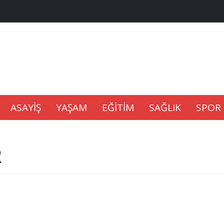
na Kaldıramaz
lu’nda
ASAYİŞ
YAŞAM
EĞİTİM
SAĞLIK
SPOR
Gıdası Geliyor
R
epkisi