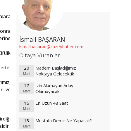
alara
sonra
erine
İsmail BAŞARAN
ismailbasaran@kuzeyhaber.com
iftlik
Oltaya Vuranlar
ette,
20
Madem Başladığımız
Noktaya Gelecektik
Mart
ımız,
17
İzin Alamayan Aday
er ve
Olamayacak
Mart
16
En Uzun 48 Saat
Mart
rdiği
13
Mustafa Demir Ne Yapacak?
idir"
Mart