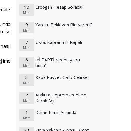
10
Erdoğan Hesap Soracak
 malı?
Mart
un’da
9
Yardım Bekleyen Biri Var mı?
Mart
u ise
7
Usta: Kapılarımız Kapalı
nasıl
Mart
6
İYİ PARTİ Neden yaptı
eğime
bunu?
Mart
3
Kaba Kuvvet Galip Gelirse
Mart
2
Atakum Depremzedelere
Kucak Açtı
Mart
1
Demir Kimin Yanında
Mart
28
Yuva Yakanın Yuvası Olmaz