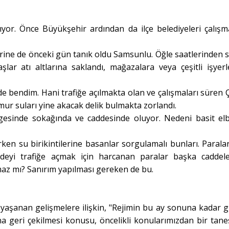
ılıyor. Önce Büyükşehir ardından da ilçe belediyeleri çalışm
rine de önceki gün tanık oldu Samsunlu. Öğle saatlerinden 
lar atı altlarına saklandı, mağazalara veya çeşitli işyerl
i de bendim. Hani trafiğe açılmakta olan ve çalışmaları süren Ç
ur suları yine akacak delik bulmakta zorlandı.
inde sokağında ve caddesinde oluyor. Nedeni basit elb
en su birikintilerine basanlar sorgulamalı bunları. Paralar
deyi trafiğe açmak için harcanan paralar başka caddel
maz mı? Sanırım yapılması gereken de bu.
yaşanan gelişmelere ilişkin, "Rejimin bu ay sonuna kadar gi
ına geri çekilmesi konusu, öncelikli konularımızdan bir tanes