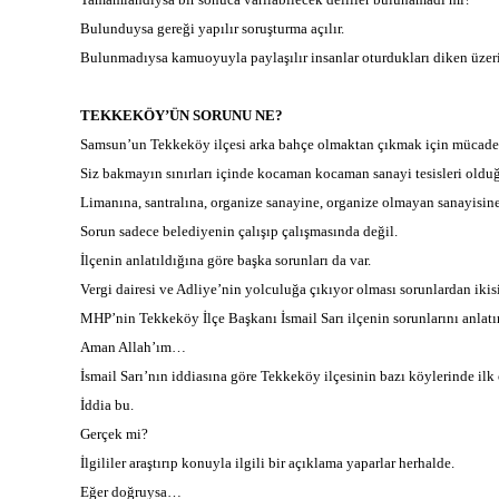
Bulunduysa gereği yapılır soruşturma açılır.
Bulunmadıysa kamuoyuyla paylaşılır insanlar oturdukları diken üzer
TEKKEKÖY’ÜN SORUNU NE?
Samsun’un Tekkeköy ilçesi arka bahçe olmaktan çıkmak için mücadel
Siz bakmayın sınırları içinde kocaman kocaman sanayi tesisleri oldu
Limanına, santralına, organize sanayine, organize olmayan sanayisi
Sorun sadece belediyenin çalışıp çalışmasında değil.
İlçenin anlatıldığına göre başka sorunları da var.
Vergi dairesi ve Adliye’nin yolculuğa çıkıyor olması sorunlardan ikisi
MHP’nin Tekkeköy İlçe Başkanı İsmail Sarı ilçenin sorunlarını anlat
Aman Allah’ım…
İsmail Sarı’nın iddiasına göre Tekkeköy ilçesinin bazı köylerinde il
İddia bu.
Gerçek mi?
İlgililer araştırıp konuyla ilgili bir açıklama yaparlar herhalde.
Eğer doğruysa…