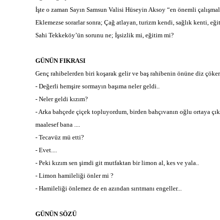
İşte o zaman Sayın Samsun Valisi Hüseyin Aksoy “en önemli çalışmala
Eklemezse sorarlar sonra; Çağ atlayan, turizm kendi, sağlık kenti, e
Sahi Tekkeköy’ün sorunu ne; İşsizlik mi, eğitim mi?
GÜNÜN FIKRASI
Genç rahibelerden biri koşarak gelir ve baş rahibenin önüne diz çöker
- Değerli hemşire sormayın başıma neler geldi..
- Neler geldi kızım?
- Arka bahçede çiçek topluyordum, birden bahçıvanın oğlu ortaya çık
maalesef bana ....
- Tecavüz mü etti?
- Evet....
- Peki kızım sen şimdi git mutfaktan bir limon al, kes ve yala..
- Limon hamileliği önler mi ?
- Hamileliği önlemez de en azından sırıtmanı engeller...
GÜNÜN SÖZÜ