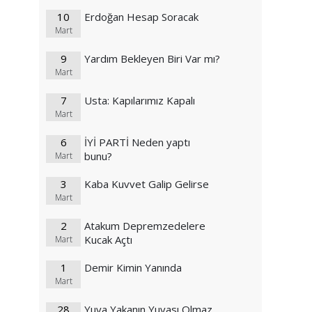
10
Erdoğan Hesap Soracak
Mart
9
Yardım Bekleyen Biri Var mı?
Mart
7
Usta: Kapılarımız Kapalı
Mart
6
İYİ PARTİ Neden yaptı
bunu?
Mart
3
Kaba Kuvvet Galip Gelirse
Mart
2
Atakum Depremzedelere
Kucak Açtı
Mart
1
Demir Kimin Yanında
Mart
28
Yuva Yakanın Yuvası Olmaz