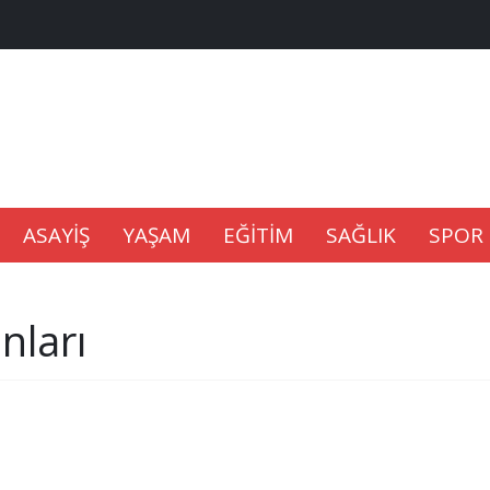
na Kaldıramaz
lu’nda
ASAYİŞ
YAŞAM
EĞİTİM
SAĞLIK
SPOR
Gıdası Geliyor
nları
epkisi