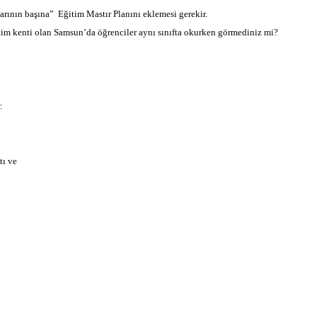
rının başına” Eğitim Mastır Planını eklemesi gerekir.
ğitim kenti olan Samsun’da öğrenciler aynı sınıfta okurken görmediniz mi?
:
tı ve