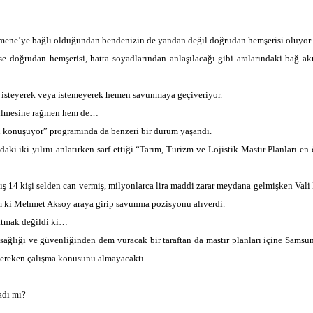
mene’ye bağlı olduğundan bendenizin de yandan değil doğrudan hemşerisi oluyor.
 doğrudan hemşerisi, hatta soyadlarından anlaşılacağı gibi aralarındaki bağ ak
 isteyerek veya istemeyerek hemen savunmaya geçiveriyor.
bilmesine rağmen hem de…
 konuşuyor” programında da benzeri bir durum yaşandı.
daki iki yılını anlatırken sarf ettiği “Tarım, Turizm ve Lojistik Mastır Planları en
ış 14 kişi selden can vermiş, milyonlarca lira maddi zarar meydana gelmişken Vali
m ki Mehmet Aksoy araya girip savunma pozisyonu alıverdi.
 atmak değildi ki…
sağlığı ve güvenliğinden dem vuracak bir taraftan da mastır planları içine Samsun
ı gereken çalışma konusunu almayacaktı.
adı mı?