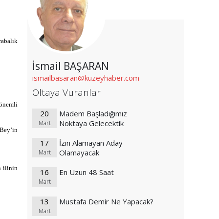
rabalık
İsmail BAŞARAN
ismailbasaran@kuzeyhaber.com
Oltaya Vuranlar
 önemli
20
Madem Başladığımız
Noktaya Gelecektik
Mart
 Bey’in
17
İzin Alamayan Aday
Olamayacak
Mart
 ilinin
16
En Uzun 48 Saat
Mart
13
Mustafa Demir Ne Yapacak?
Mart