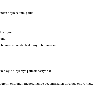
inden böylece inmiş olur.
e ediyor.
ğuna.
ne bakmayın, orada Tekkeköy’ü bulamazsınız.
.
ırken öyle bir yaraya parmak basıyor ki…
k öğretin okulunun ilk bölümünde beş sınıf halen bir arada okuyormuş.