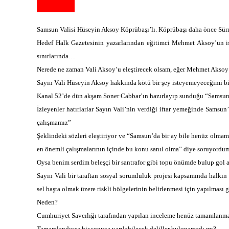
Samsun Valisi Hüseyin Aksoy Köprübaşı’lı. Köprübaşı daha önce Sür
Hedef Halk Gazetesinin yazarlarından eğitimci Mehmet Aksoy’un ise
sınırlarında…
Nerede ne zaman Vali Aksoy’u eleştirecek olsam, eğer Mehmet Aksoy
Sayın Vali Hüseyin Aksoy hakkında kötü bir şey isteyemeyeceğimi 
Kanal 52’de dün akşam Soner Cabbar’ın hazırlayıp sunduğu “Samsun
İzleyenler hatırlarlar Sayın Vali’nin verdiği iftar yemeğinde Samsun’
çalışmamız”
Şeklindeki sözleri eleştiriyor ve “Samsun’da bir ay bile henüz olmam
en önemli çalışmalarının içinde bu konu sanıl olma” diye soruyordu
Oysa benim serdim beleşçi bir santrafor gibi topu önümde bulup gol
Sayın Vali bir taraftan sosyal sorumluluk projesi kapsamında halkın 
sel başta olmak üzere riskli bölgelerinin belirlenmesi için yapılmas
Neden?
Cumhuriyet Savcılığı tarafından yapılan inceleme henüz tamamlanm
Tamamlandıysa bir sonuca varılabilecek deliller bulunamadı mı?