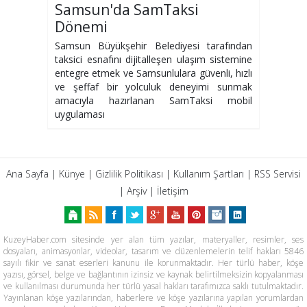
Samsun'da SamTaksi
Dönemi
Samsun Büyükşehir Belediyesi tarafından
taksici esnafını dijitalleşen ulaşım sistemine
entegre etmek ve Samsunlulara güvenli, hızlı
ve şeffaf bir yolculuk deneyimi sunmak
amacıyla hazırlanan SamTaksi mobil
uygulaması
Ana Sayfa
|
Künye
|
Gizlilik Politikası
|
Kullanım Şartları
|
RSS Servisi
|
Arşiv
|
İletişim
KuzeyHaber.com sitesinde yer alan tüm yazılar, materyaller, resimler, ses
dosyaları, animasyonlar, videolar, tasarım ve düzenlemelerin telif hakları 5846
sayılı fikir ve sanat eserleri kanunu ile korunmaktadır. Her türlü haber, köşe
yazısı, görsel, belge ve bağlantının izinsiz ve kaynak belirtilmeksizin kopyalanması
ve kullanılması durumunda her türlü yasal hakları tarafımızca saklı tutulmaktadır.
Yayınlanan köşe yazılarından, haberlere ve köşe yazılarına yapılan yorumlardan