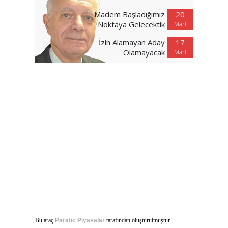
Madem Başladığımız
20
Noktaya Gelecektik
Mart
İzin Alamayan Aday
17
Olamayacak
Mart
Bu araç
Paratic Piyasalar
tarafından oluşturulmuştur.