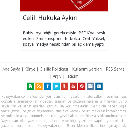
Celil: Hukuka Aykırı
Bahis oynadığı gerekçesiyle PFDK'ya sevk
edilen Samsunsporlu futbolcu Celil Yüksel,
sosyal medya hesabından bir açıklama yaptı
Ana Sayfa
|
Künye
|
Gizlilik Politikası
|
Kullanım Şartları
|
RSS Servisi
|
Arşiv
|
İletişim
KuzeyHaber.com sitesinde yer alan tüm yazılar, materyaller, resimler, ses
dosyaları, animasyonlar, videolar, tasarım ve düzenlemelerin telif hakları 5846
sayılı fikir ve sanat eserleri kanunu ile korunmaktadır. Her türlü haber, köşe
yazısı, görsel, belge ve bağlantının izinsiz ve kaynak belirtilmeksizin kopyalanması
ve kullanılması durumunda her türlü yasal hakları tarafımızca saklı tutulmaktadır.
Yayınlanan köşe yazılarından, haberlere ve köşe yazılarına yapılan yorumlardan
yazarları sorumludur. KuzeyHaber.com Basın Meslek İlkelerine uymaya söz