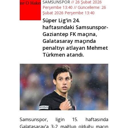
SAMSUNSPOR
// 26 Şubat 2026
Perşembe 13:40 // Güncelleme: 26
Şubat 2026 Perşembe 13:40
Süper Lig'in 24.
haftasındaki Samsunspor-
Gaziantep FK maçına,
Galatasaray maçında
penaltıyı atlayan Mehmet
Türkmen atandı.
Samsunspor, ligin 15. haftasında
Galatasaray’a 3-2 mağlup olduğu maçın