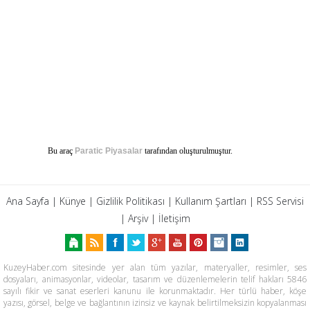
Bu araç
Paratic Piyasalar
tarafından oluşturulmuştur.
Ana Sayfa
|
Künye
|
Gizlilik Politikası
|
Kullanım Şartları
|
RSS Servisi
|
Arşiv
|
İletişim
KuzeyHaber.com sitesinde yer alan tüm yazılar, materyaller, resimler, ses
dosyaları, animasyonlar, videolar, tasarım ve düzenlemelerin telif hakları 5846
sayılı fikir ve sanat eserleri kanunu ile korunmaktadır. Her türlü haber, köşe
yazısı, görsel, belge ve bağlantının izinsiz ve kaynak belirtilmeksizin kopyalanması