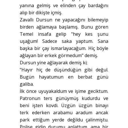
yanına gelmiş ve elinden çay bardağını
alıp bir dikişte içmiş.
Zavallı Dursun ne yapacağını bilemeyip
birden ağlamaya başlamış. Bunu gören
Temel insafa gelip "hey kes şunu
uşağum! Sadece saka yaptum. Sana
başka bir çay ismarlayacağum. Hiç böyle
ağlayan bir erkek görmedum" demiş.
Dursun yine ağlayarak demiş ki;
"Hayır hiç de düşündüğün gibi değul.
Bugün hayatumun en berbat günü
galiba.
İlk önce uyuyakaldum ve işime geciktum.
Patronun ters günüymüş kudurdu ve
beni işten kovdi. Üzgün üzgün binayı
terk ederken arabamu aradum ancak
park ettiğum yerde değildu çalinmiştu.
Polise gidip durumu anlattum, ama bir