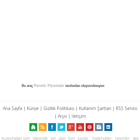
Bu araç
Paratic Piyasalar
tarafından oluşturulmuştur.
Ana Sayfa
|
Künye
|
Gizlilik Politikası
|
Kullanım Şartları
|
RSS Servisi
|
Arşiv
|
İletişim
KuzeyHaber.com sitesinde yer alan tüm yazılar, materyaller, resimler, ses