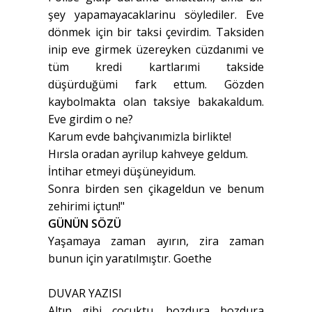
şey yapamayacaklarinu söylediler. Eve
dönmek için bir taksi çevirdim. Taksiden
inip eve girmek üzereyken cüzdanımi ve
tüm kredi kartlarımi takside
düşürduğümi fark ettum. Gözden
kaybolmakta olan taksiye bakakaldum.
Eve girdim o ne?
Karum evde bahçivanımizla birlikte!
Hırsla oradan ayrilup kahveye geldum.
İntihar etmeyi düşüneyidum.
Sonra birden sen çikageldun ve benum
zehirimi içtun!"
GÜNÜN SÖZÜ
Yaşamaya zaman ayırın, zira zaman
bunun için yaratılmıştır. Goethe
DUVAR YAZISI
Altın gibi çocuktu, bozdura bozdura