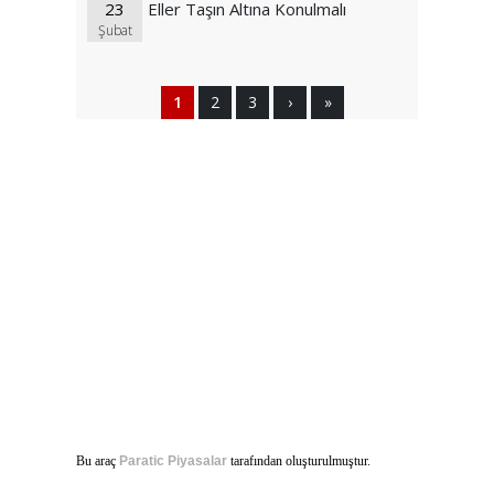
23
Eller Taşın Altına Konulmalı
Şubat
1
2
3
›
»
Bu araç
Paratic Piyasalar
tarafından oluşturulmuştur.