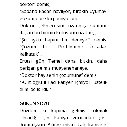
doktor” demiş,
“Sabaha kadar havlıyor, bırakın uyumayı
gözümü bile kırpamıyorum...”
Doktor, çekmecesine uzanmış, numune
ilaçlardan birinin kutusunu uzatmış,
“Şu uyku hapını bir deneyin” demiş,
“Çözüm bu... Probleminiz ortadan
kalkacak”...
Ertesi gün Temel daha bitkin, daha
perişan gelmiş muayenehaneye,
“Doktor hay senin çözümüne” demiş;
“-O it oğlu it ilacı katiyen içmiyor, üstelik
elimi de ısırdı...”
GÜNÜN SÖZÜ
Duydum ki kapıma gelmiş, tokmak
olmadığı için kapıya vurmadan geri
dönmüşsün. Bilmez misin, kalp kapısının