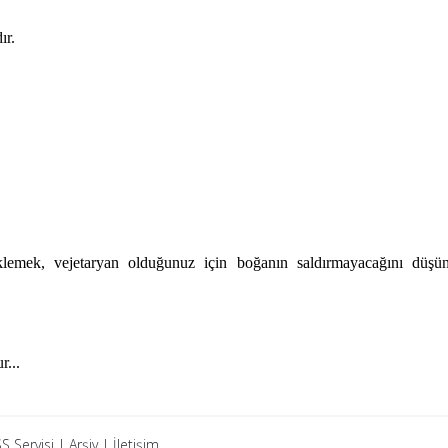
ır.
eklemek, vejetaryan olduğunuz için boğanın saldırmayacağını düş
r...
S Servisi
|
Arşiv
|
İletişim