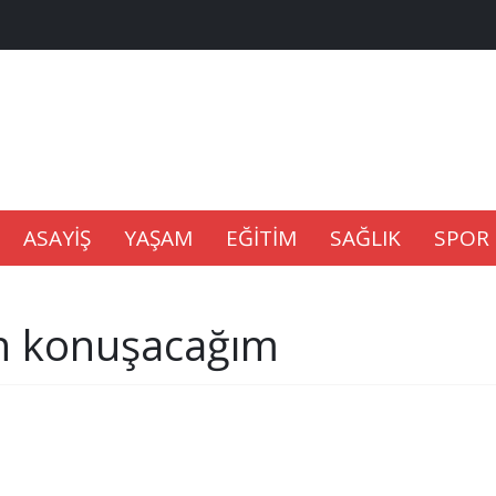
na Kaldıramaz
lu’nda
ASAYİŞ
YAŞAM
EĞİTİM
SAĞLIK
SPOR
Gıdası Geliyor
den konuşacağım
epkisi