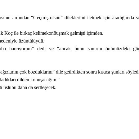
ının ardından “Geçmiş olsun” dileklerimi iletmek için aradığımda se
k Koç ile birkaç kelimekon8uşmak gelmişti içimden.
 nedeniyle üzüntülüydü.
ba harcıyorum” dedi ve “ancak bunu sanırım önümüzdeki gün
zlarını çok bozduklarını” dile getirdikten sonra kısaca şunları söyledi
nladıkları dilden konuşacağım.”
i üslubu daha da sertleşecek.