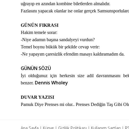
uğrayıp en azından kombine biletlerden almalıdır.
Fazlasını yapacak olanlar ise onlar gerçek Samsunsporlulard
GÜNÜN FIKRASI
Hakim temele sorar:
-Niye adamın başına sandalyeyi vurdun?
Temel boynu bükük bir şekilde cevap verir:
-Ne yapayım çaresizlik efendim masayı kaldıramadım da.
GÜNÜN SÖZÜ
İyi olduğunuz için herkesin size adil davranmasını b
Dennis Wholey
benzer.
DUVAR YAZISI
Pamuk Diye Prenses mi olur.. Prenses Dediğin Taş Gibi Olu
Ana Sayfa
|
Künye
|
Gizlilik Politikası
|
Kullanım Şartları
|
RS