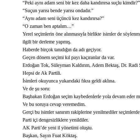
“Peki aynı adam seni bir kez daha kandırırsa suçlu kimdir?”
“Suçun yarısı bende yarısı ondadır.”
“Aynı adam seni üçüncü kez kandırırsa?”
“O zaman ben aptalım…”
Yerel seçimlerin öne alınmasıyla birlikte isimler de söyle
ilgili bir derleme yapmış.
Haberde birçok tanıdığın da adı geçiyor.
Geçen dönem seçimi kıl payı kaçıranlar da var.
Erdoğan Tok, Süleyman Kaldırım, Adem Bektaş, Dr. Radi Şe
Hepsi de Ak Partili.
İsimleri okuyunca yukarıdaki fıkra geldi aklına.
Ve de şu soru:
Başbakan Erdoğan seçim kaybedenlerle yola devam eder m
Ve bu soruya cevap veremedim.
Gerçi bu isimler sanırım rakiplerine yenilmediler seçimlerde
Parti içi dengesizliklere yenildiler.
AK Parti’de yeni il yönetimi oluştu.
Başkan, Sayın Fuat Köktaş.