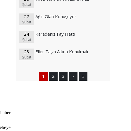
Şubat
27
Ağzı Olan Konuşuyor
Şubat
24
Karadeniz Fay Hattı
Şubat
23
Eller Taşın Altına Konulmalı
Şubat
1
2
3
›
»
 haber
sebeye