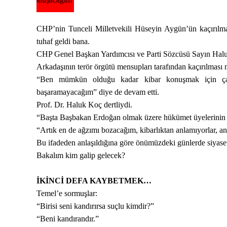
CHP’nin Tunceli Milletvekili Hüseyin Aygün’ün kaçırılmas
tuhaf geldi bana.
CHP Genel Başkan Yardımcısı ve Parti Sözcüsü Sayın Halu
Arkadaşının terör örgütü mensupları tarafından kaçırılması
“Ben mümkün olduğu kadar kibar konuşmak için ça
başaramayacağım” diye de devam etti.
Prof. Dr. Haluk Koç dertliydi.
“Başta Başbakan Erdoğan olmak üzere hükümet üyelerinin ağı
“Artık en de ağzımı bozacağım, kibarlıktan anlamıyorlar, a
Bu ifadeden anlaşıldığına göre önümüzdeki günlerde siyaset
Bakalım kim galip gelecek?
İKİNCİ DEFA KAYBETMEK…
Temel’e sormuşlar:
“Birisi seni kandırırsa suçlu kimdir?”
“Beni kandırandır.”