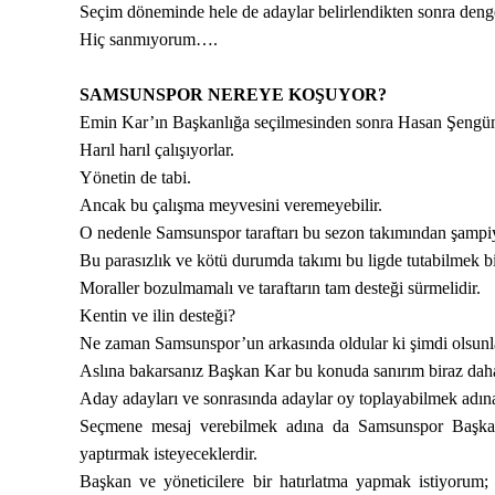
Seçim döneminde hele de adaylar belirlendikten sonra denges
Hiç sanmıyorum….
SAMSUNSPOR NEREYE KOŞUYOR?
Emin Kar’ın Başkanlığa seçilmesinden sonra Hasan Şengün
Harıl harıl çalışıyorlar.
Yönetin de tabi.
Ancak bu çalışma meyvesini veremeyebilir.
O nedenle Samsunspor taraftarı bu sezon takımından şampiy
Bu parasızlık ve kötü durumda takımı bu ligde tutabilmek bi
Moraller bozulmamalı ve taraftarın tam desteği sürmelidir.
Kentin ve ilin desteği?
Ne zaman Samsunspor’un arkasında oldular ki şimdi olsunl
Aslına bakarsanız Başkan Kar bu konuda sanırım biraz daha
Aday adayları ve sonrasında adaylar oy toplayabilmek adın
Seçmene mesaj verebilmek adına da Samsunspor Başkanı
yaptırmak isteyeceklerdir.
Başkan ve yöneticilere bir hatırlatma yapmak istiyorum