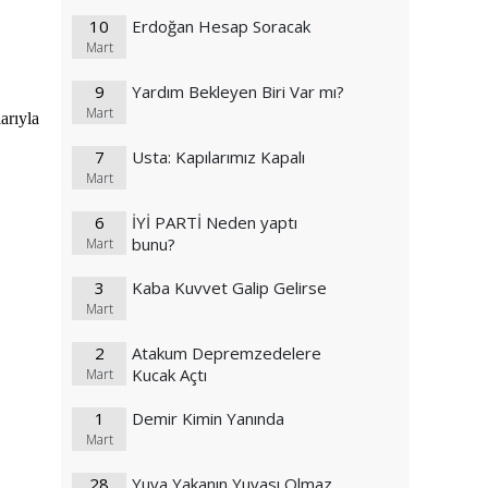
10
Erdoğan Hesap Soracak
Mart
9
Yardım Bekleyen Biri Var mı?
Mart
arıyla
7
Usta: Kapılarımız Kapalı
Mart
6
İYİ PARTİ Neden yaptı
bunu?
Mart
3
Kaba Kuvvet Galip Gelirse
Mart
2
Atakum Depremzedelere
Kucak Açtı
Mart
1
Demir Kimin Yanında
Mart
28
Yuva Yakanın Yuvası Olmaz