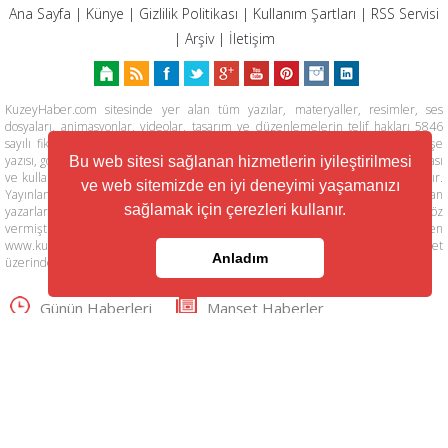
Ana Sayfa
|
Künye
|
Gizlilik Politikası
|
Kullanım Şartları
|
RSS Servisi
|
Arşiv
|
İletişim
KuzeyHaber.com sitesinde yer alan tüm yazılar, materyaller, resimler, ses
dosyaları, animasyonlar, videolar, tasarım ve düzenlemelerin telif hakları 5846
sayılı fikir ve sanat eserleri kanunu ile korunmaktadır. Her türlü haber, köşe
yazısı, görsel, belge ve bağlantının izinsiz ve kaynak belirtilmeksizin kopyalanması
Bu web sitesi sağlanan hizmetlerin iyileştirilmesi
ve kullanılması durumunda her türlü yasal hakları tarafımızca saklı tutulmaktadır.
ve web sitemizde en iyi deneyimi yaşamanızı
Yayınlanan köşe yazılarından, haberlere ve köşe yazılarına yapılan yorumlardan
sağlamak için çerezleri kullanır.
yazarları sorumludur. KuzeyHaber.com Basın Meslek İlkelerine uymaya söz
vermiştir. Web Sitemiz dışında farklı sitelere yönlendiren linklerin içeriklerinden
www.kuzeyhaber.com sorumlu tutulamaz. KuzeyHaber.com sadece internet
Anladım
üzerinden yayın yapmaktadır.
Günün Haberleri
Manşet Haberler
Samsun Haber
Foto Galeri
Yazarlar
RSS Servisi
Trafik ve Yol Durumu
© Copyright 2016 KUZEYHABER İnternet