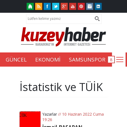
GÜNCEL
EKONOMİ
SAMSUNSPOR
İstatistik ve TÜİK
Yazarlar
// 10 Haziran 2022 Cuma
19:26