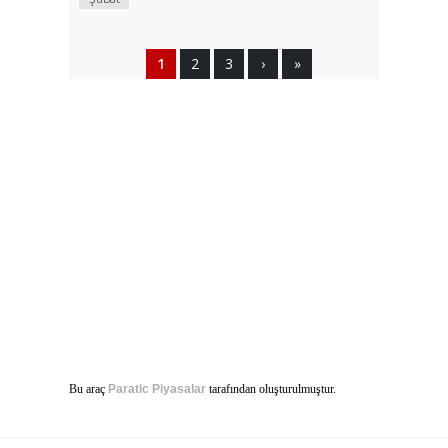
1
2
3
›
»
Bu araç
Paratic Piyasalar
tarafından oluşturulmuştur.