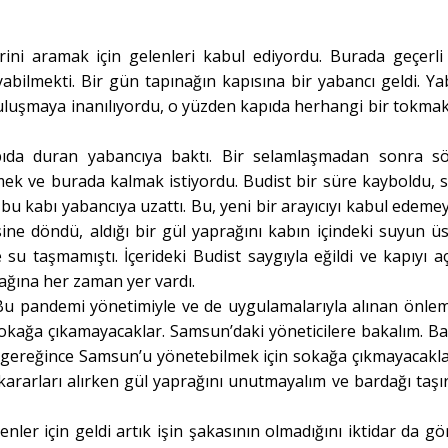
erini aramak için gelenleri kabul ediyordu. Burada geçerli
yabilmekti. Bir gün tapınağın kapısına bir yabancı geldi. Ya
buluşmaya inanılıyordu, o yüzden kapıda herhangi bir tokmak
kapıda duran yabancıya baktı. Bir selamlaşmadan sonra s
mek ve burada kalmak istiyordu. Budist bir süre kayboldu, 
bu kabı yabancıya uzattı. Bu, yeni bir arayıcıyı kabul edeme
ne döndü, aldığı bir gül yaprağını kabın içindeki suyun ü
su taşmamıştı. İçerideki Budist saygıyla eğildi ve kapıyı a
rağına her zaman yer vardı.
u pandemi yönetimiyle ve de uygulamalarıyla alınan önlem
e sokağa çıkamayacaklar. Samsun’daki yöneticilere bakalım. Baz
r gereğince Samsun’u yönetebilmek için sokağa çıkmayacakla
kararları alırken gül yaprağını unutmayalım ve bardağı taşı
enler için geldi artık işin şakasının olmadığını iktidar da g