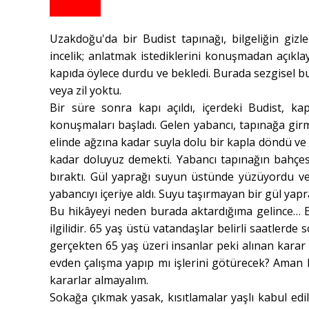
Uzakdoğu'da bir Budist tapınağı, bilgeliğin gizl
incelik; anlatmak istediklerini konuşmadan açıkla
kapıda öylece durdu ve bekledi. Burada sezgisel 
veya zil yoktu.
Bir süre sonra kapı açıldı, içerdeki Budist, 
konuşmaları başladı. Gelen yabancı, tapınağa gir
elinde ağzına kadar suyla dolu bir kapla döndü ve 
kadar doluyuz demekti. Yabancı tapınağın bahçesi
bıraktı. Gül yaprağı suyun üstünde yüzüyordu ve 
yabancıyı içeriye aldı. Suyu taşırmayan bir gül yap
Bu hikâyeyi neden burada aktardığıma gelince… B
ilgilidir. 65 yaş üstü vatandaşlar belirli saatlerd
gerçekten 65 yaş üzeri insanlar peki alınan kara
evden çalışma yapıp mı işlerini götürecek? Aman 
kararlar almayalım.
Sokağa çıkmak yasak, kısıtlamalar yaşlı kabul edil