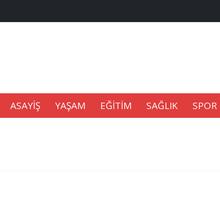
na Kaldıramaz
lu’nda
ASAYİŞ
YAŞAM
EĞİTİM
SAĞLIK
SPOR
Gıdası Geliyor
epkisi