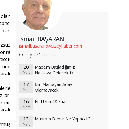
 olan
bancı
, çan
İsmail BAŞARAN
özsüz
ismailbasaran@kuzeyhaber.com
sonra
Oltaya Vuranlar
yecek
stüne
20
Madem Başladığımız
Noktaya Gelecektik
Mart
çarak
17
İzin Alamayan Aday
lerle
Olamayacak
Mart
ıları
16
En Uzun 48 Saat
r mı,
Mart
racak
13
Mustafa Demir Ne Yapacak?
örmüş
Mart