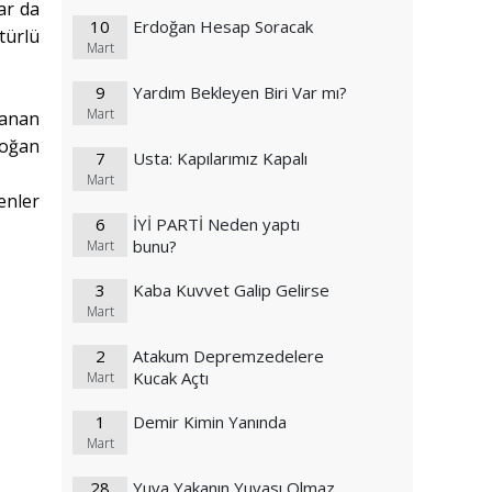
ar da
10
Erdoğan Hesap Soracak
türlü
Mart
9
Yardım Bekleyen Biri Var mı?
Mart
lanan
doğan
7
Usta: Kapılarımız Kapalı
Mart
enler
6
İYİ PARTİ Neden yaptı
bunu?
Mart
3
Kaba Kuvvet Galip Gelirse
Mart
)
2
Atakum Depremzedelere
Kucak Açtı
Mart
1
Demir Kimin Yanında
Mart
28
Yuva Yakanın Yuvası Olmaz