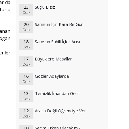
ar da
23
Suçlu Biziz
türlü
Ocak
20
Samsun İçin Kara Bir Gün
Ocak
lanan
doğan
18
Samsun Sahili İçler Acısı
Ocak
enler
17
Büyüklere Masallar
Ocak
16
Gözler Adaylarda
Ocak
)
13
Temizlik İmandan Gelir
Ocak
12
Araca Değil Öğrenciye Ver
Ocak
10
Seçim Erken Olacak mı?