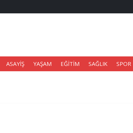
na Kaldıramaz
lu’nda
ASAYİŞ
YAŞAM
EĞİTİM
SAĞLIK
SPOR
Gıdası Geliyor
epkisi