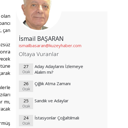
 olan
bancı
, çan
İsmail BAŞARAN
özsüz
ismailbasaran@kuzeyhaber.com
sonra
Oltaya Vuranlar
yecek
stüne
27
Aday Adaylarını İzlemeye
Alalım mı?
Ocak
çarak
26
Çığlık Atma Zamanı
lerle
Ocak
ıları
25
Sandık ve Adaylar
r mı,
Ocak
racak
24
İstasyonlar Çoğaltılmalı
örmüş
Ocak