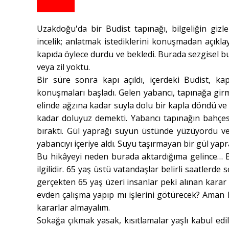
Uzakdoğu'da bir Budist tapınağı, bilgeliğin gizl
incelik; anlatmak istediklerini konuşmadan açıkla
kapıda öylece durdu ve bekledi. Burada sezgisel 
veya zil yoktu.
Bir süre sonra kapı açıldı, içerdeki Budist, 
konuşmaları başladı. Gelen yabancı, tapınağa gir
elinde ağzına kadar suyla dolu bir kapla döndü ve 
kadar doluyuz demekti. Yabancı tapınağın bahçesi
bıraktı. Gül yaprağı suyun üstünde yüzüyordu ve 
yabancıyı içeriye aldı. Suyu taşırmayan bir gül yap
Bu hikâyeyi neden burada aktardığıma gelince… B
ilgilidir. 65 yaş üstü vatandaşlar belirli saatlerd
gerçekten 65 yaş üzeri insanlar peki alınan kara
evden çalışma yapıp mı işlerini götürecek? Aman 
kararlar almayalım.
Sokağa çıkmak yasak, kısıtlamalar yaşlı kabul edil