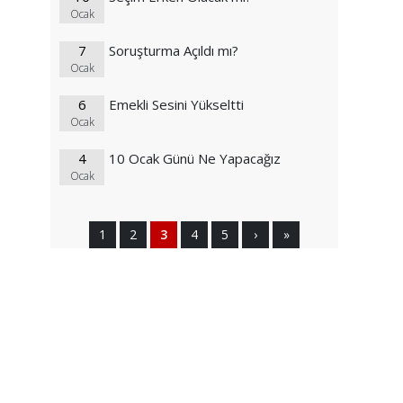
Ocak
7
Soruşturma Açıldı mı?
Ocak
6
Emekli Sesini Yükseltti
Ocak
4
10 Ocak Günü Ne Yapacağız
Ocak
1
2
3
4
5
›
»