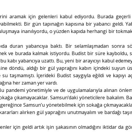
erini aramak için gelenleri kabul ediyordu. Burada geçerli
yabilmekti. Bir gün tapınağın kapısına bir yabancı geldi. Ya
buluşmaya inanılıyordu, o yüzden kapıda herhangi bir tokmak
kapıda duran yabancıya baktı. Bir selamlaşmadan sonra s
mek ve burada kalmak istiyordu. Budist bir süre kayboldu, 
bu kabı yabancıya uzattı. Bu, yeni bir arayıcıyı kabul edeme
ne döndü, aldığı bir gül yaprağını kabın içindeki suyun ü
su taşmamıştı. İçerideki Budist saygıyla eğildi ve kapıyı a
rağına her zaman yer vardı.
u pandemi yönetimiyle ve de uygulamalarıyla alınan önlem
e sokağa çıkamayacaklar. Samsun’daki yöneticilere bakalım. Baz
r gereğince Samsun’u yönetebilmek için sokağa çıkmayacakla
kararları alırken gül yaprağını unutmayalım ve bardağı taşı
enler için geldi artık işin şakasının olmadığını iktidar da g