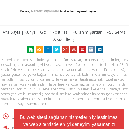
Bu araç
Paratic Piyasalar
tarafından oluşturulmuştur.
Ana Sayfa
|
Künye
|
Gizlilik Politikası
|
Kullanım Şartları
|
RSS Servisi
|
Arşiv
|
İletişim
KuzeyHaber.com sitesinde yer alan tüm yazılar, materyaller, resimler, ses
dosyaları, animasyonlar, videolar, tasarım ve düzenlemelerin telif hakları 5846
sayılı fikir ve sanat eserleri kanunu ile korunmaktadır. Her türlü haber, köşe
yazısı, görsel, belge ve bağlantının izinsiz ve kaynak belirtilmeksizin kopyalanması
ve kullanılması durumunda her türlü yasal hakları tarafımızca saklı tutulmaktadır.
Yayınlanan köşe yazılarından, haberlere ve köşe yazılarına yapılan yorumlardan
yazarları sorumludur. KuzeyHaber.com Basın Meslek İlkelerine uymaya söz
vermiştir. Web Sitemiz dışında farklı sitelere yönlendiren linklerin içeriklerinden
www.kuzeyhaber.com sorumlu tutulamaz. KuzeyHaber.com sadece internet
üzerinden yayın yapmaktadır.
Günün Haberleri
Manşet Haberler
Bu web sitesi sağlanan hizmetlerin iyileştirilmesi
ve web sitemizde en iyi deneyimi yaşamanızı
Samsun Haber
Foto Galeri
Yazarlar