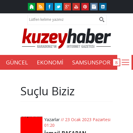
GÜNCEL
EKONOMİ
SAMSUNSPOR
Suçlu Biziz
Yazarlar
// 23 Ocak 2023 Pazartesi
01:20