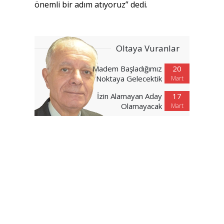
önemli bir adım atıyoruz” dedi.
Oltaya Vuranlar
Madem Başladığımız
20
Noktaya Gelecektik
Mart
İzin Alamayan Aday
17
Olamayacak
Mart