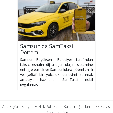
Samsun'da SamTaksi
Dönemi
Samsun Büyükşehir Belediyesi tarafından
taksici esnafını dijitalleşen ulaşım sistemine
entegre etmek ve Samsunlulara güvenli, hızlı
ve şeffaf bir yolculuk deneyimi sunmak
amacıyla hazırlanan SamTaksi mobil
uygulaması
Ana Sayfa
|
Künye
|
Gizlilik Politikası
|
Kullanım Şartları
|
RSS Servisi
|
Arşiv
|
İletişim