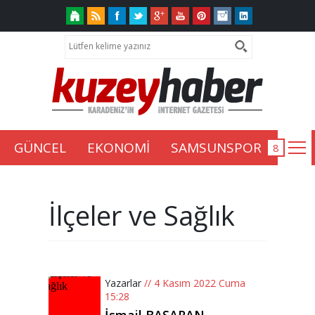
GÜNCEL
EKONOMİ
SAMSUNSPOR
İlçeler ve Sağlık
Yazarlar
// 4 Kasım 2022 Cuma
15:28