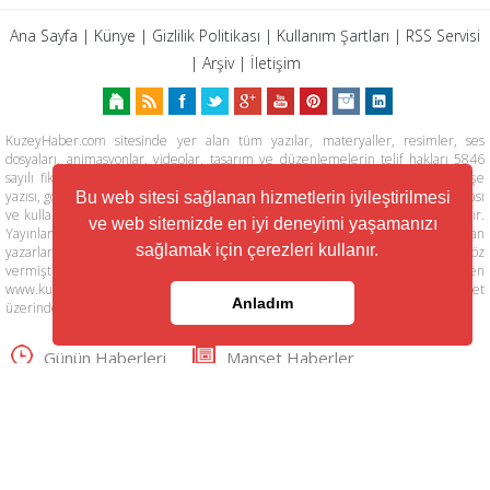
Ana Sayfa
|
Künye
|
Gizlilik Politikası
|
Kullanım Şartları
|
RSS Servisi
|
Arşiv
|
İletişim
KuzeyHaber.com sitesinde yer alan tüm yazılar, materyaller, resimler, ses
dosyaları, animasyonlar, videolar, tasarım ve düzenlemelerin telif hakları 5846
sayılı fikir ve sanat eserleri kanunu ile korunmaktadır. Her türlü haber, köşe
yazısı, görsel, belge ve bağlantının izinsiz ve kaynak belirtilmeksizin kopyalanması
Bu web sitesi sağlanan hizmetlerin iyileştirilmesi
ve kullanılması durumunda her türlü yasal hakları tarafımızca saklı tutulmaktadır.
ve web sitemizde en iyi deneyimi yaşamanızı
Yayınlanan köşe yazılarından, haberlere ve köşe yazılarına yapılan yorumlardan
sağlamak için çerezleri kullanır.
yazarları sorumludur. KuzeyHaber.com Basın Meslek İlkelerine uymaya söz
vermiştir. Web Sitemiz dışında farklı sitelere yönlendiren linklerin içeriklerinden
www.kuzeyhaber.com sorumlu tutulamaz. KuzeyHaber.com sadece internet
Anladım
üzerinden yayın yapmaktadır.
Günün Haberleri
Manşet Haberler
Samsun Haber
Foto Galeri
Yazarlar
RSS Servisi
Trafik ve Yol Durumu