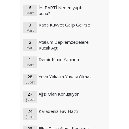
6
İYİ PARTİ Neden yaptı
bunu?
Mart
3
Kaba Kuvvet Galip Gelirse
Mart
2
Atakum Depremzedelere
Kucak Açtı
Mart
1
Demir Kimin Yanında
Mart
28
Yuva Yakanın Yuvası Olmaz
Şubat
27
Ağzı Olan Konuşuyor
Şubat
24
Karadeniz Fay Hattı
Şubat
23
Eller Taşın Altına Konulmalı