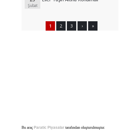
Şubat
1
2
3
›
»
Bu araç
Paratic Piyasalar
tarafından oluşturulmuştur.