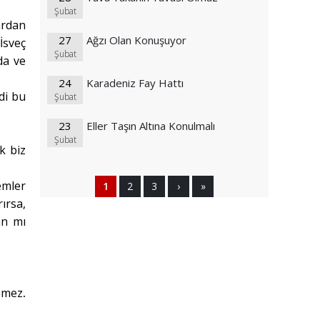
Şubat
ardan
27
Ağzı Olan Konuşuyor
İsveç
Şubat
da ve
24
Karadeniz Fay Hattı
di bu
Şubat
23
Eller Taşın Altına Konulmalı
Şubat
k biz
emler
1
2
3
›
»
ırsa,
an mı
emez
.