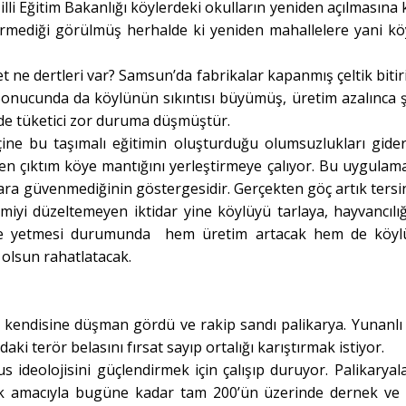
illi Eğitim Bakanlığı köylerdeki okulların yeniden açılmasına 
vermediği görülmüş herhalde ki yeniden mahallelere yani kö
t ne dertleri var? Samsun’da fabrikalar kapanmış çeltik bitiri
ş. Sonucunda da köylünün sıkıntısı büyümüş, üretim azalınca 
m de tüketici zor duruma düşmüştür.
 içine bu taşımalı eğitimin oluşturduğu olumsuzlukları gide
den çıktım köye mantığını yerleştirmeye çalıyor. Bu uygulama
lara güvenmediğinin göstergesidir. Gerçekten göç artık tersi
yi düzeltemeyen iktidar yine köylüyü tarlaya, hayvancılı
ne yetmesi durumunda hem üretim artacak hem de köy
 olsun rahatlatacak.
 kendisine düşman gördü ve rakip sandı palikarya. Yunanlı 
aki terör belasını fırsat sayıp ortalığı karıştırmak istiyor.
 ideolojisini güçlendirmek için çalışıp duruyor. Palikaryal
ek amacıyla bugüne kadar tam 200’ün üzerinde dernek ve 