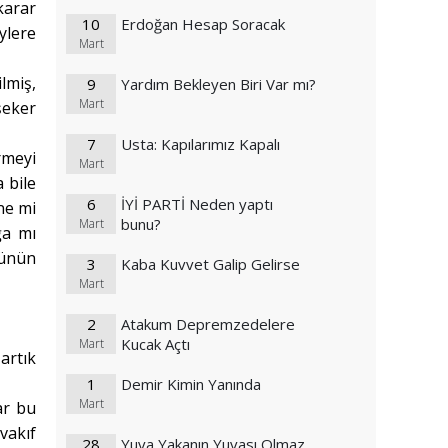
karar
10
Erdoğan Hesap Soracak
ylere
Mart
lmiş,
9
Yardım Bekleyen Biri Var mı?
Mart
şeker
7
Usta: Kapılarımız Kapalı
rmeyi
Mart
 bile
6
İYİ PARTİ Neden yaptı
ne mi
bunu?
Mart
ğa mı
lünün
3
Kaba Kuvvet Galip Gelirse
Mart
2
Atakum Depremzedelere
Kucak Açtı
Mart
artık
1
Demir Kimin Yanında
Mart
ar bu
vakıf
28
Yuva Yakanın Yuvası Olmaz