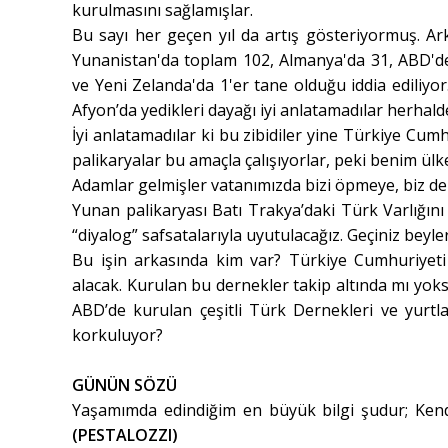
kurulmasını sağlamışlar.
Bu sayı her geçen yıl da artış gösteriyormuş. Ar
Yunanistan'da toplam 102, Almanya'da 31, ABD'de 2
ve Yeni Zelanda'da 1'er tane olduğu iddia ediliyo
Afyon’da yedikleri dayağı iyi anlatamadılar herhald
İyi anlatamadılar ki bu zibidiler yine Türkiye Cumh
palikaryalar bu amaçla çalışıyorlar, peki benim ül
Adamlar gelmişler vatanımızda bizi öpmeye, biz de
Yunan palikaryası Batı Trakya’daki Türk Varlığın
“diyalog” safsatalarıyla uyutulacağız. Geçiniz beyler
Bu işin arkasında kim var? Türkiye Cumhuriyeti
alacak. Kurulan bu dernekler takip altında mı yoksa
ABD’de kurulan çeşitli Türk Dernekleri ve yur
korkuluyor?
GÜNÜN SÖZÜ
Yaşamımda edindiğim en büyük bilgi şudur; Ken
(PESTALOZZI)