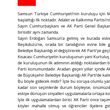
Samsun Türkiye Cumhuriyeti’nin kuruluşu için Mu
başlattığı ilk noktadır. Adalet ve Kalkınma Partisi’n
Sayın Cumhurbaşkanı ve AK Parti Genel Başkanı
birisidir aynı zamanda.
Sayın Erdoğan Samsun’a gelmiş ve burada eskid
Beşikdüzü’ne, orada bir tanıdığının evine bile 
Belediye Başkanlığı el değiştirerek AK Parti'ye geçmi
Kısacası Cumhuriyetin kuruluşunun yani Kurtuluş H
de kuruluşunun ilk adımının atıldığı noktalardan b
Parti konumundadır. Aradan geçen yıllar içinde AK
de Büyükşehir Belediye Başkanlığı AK Parti’de kalm
Bu böyle gidecek midir? İşte bu soruya olumlu ya
kadar son seçimlerde durum böyleyse, önümüzdek
eskiye dönüşün sinyalleri uygulamalarla ortaya k
İşte ilk uygulamalardan birisi: AK Parti önce taşım
köyler mahalle olmuş ve öğrenciler ilçelere gi