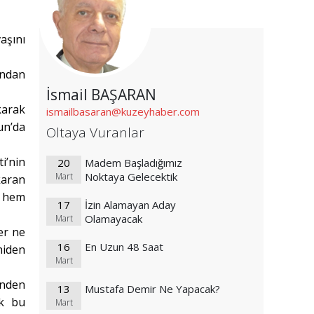
aşını
ından
İsmail BAŞARAN
karak
ismailbasaran@kuzeyhaber.com
un’da
Oltaya Vuranlar
i’nin
20
Madem Başladığımız
Noktaya Gelecektik
Mart
karan
i hem
17
İzin Alamayan Aday
Olamayacak
Mart
er ne
16
En Uzun 48 Saat
niden
Mart
ünden
13
Mustafa Demir Ne Yapacak?
ak bu
Mart