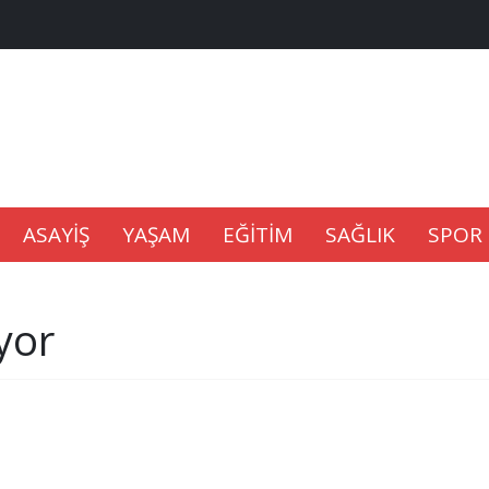
na Kaldıramaz
lu’nda
ASAYİŞ
YAŞAM
EĞİTİM
SAĞLIK
SPOR
Gıdası Geliyor
yor
epkisi