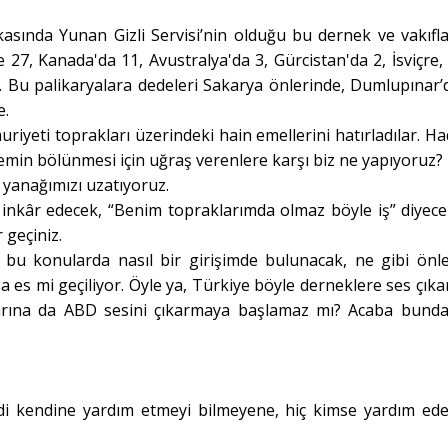
kasında Yunan Gizli Servisi’nin olduğu bu dernek ve vakıfl
7, Kanada'da 11, Avustralya'da 3, Gürcistan'da 2, İsviçre, 
r. Bu palikaryalara dedeleri Sakarya önlerinde, Dumlupınar’
e.
uriyeti toprakları üzerindeki hain emellerini hatırladılar. Ha
kemin bölünmesi için uğraş verenlere karşı biz ne yapıyoruz?
 yanağımızı uzatıyoruz.
ı inkâr edecek, “Benim topraklarımda olmaz böyle iş” diyece
 geçiniz.
 bu konularda nasıl bir girişimde bulunacak, ne gibi önl
 es mi geçiliyor. Öyle ya, Türkiye böyle derneklere ses çıkar
tlarına da ABD sesini çıkarmaya başlamaz mı? Acaba bund
di kendine yardım etmeyi bilmeyene, hiç kimse yardım ed