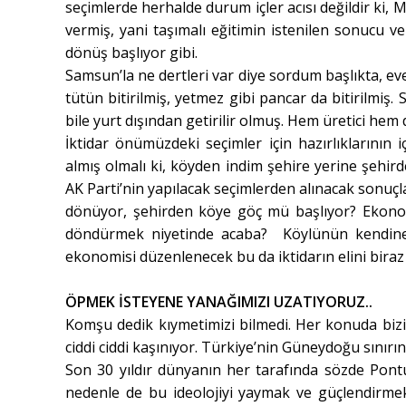
seçimlerde herhalde durum içler acısı değildir ki, M
vermiş, yani taşımalı eğitimin istenilen sonucu 
dönüş başlıyor gibi.
Samsun’la ne dertleri var diye sordum başlıkta, eve
tütün bitirilmiş, yetmez gibi pancar da bitirilmi
bile yurt dışından getirilir olmuş. Hem üretici he
İktidar önümüzdeki seçimler için hazırlıklarının
almış olmalı ki, köyden indim şehire yerine şehir
AK Parti’nin yapılacak seçimlerden alınacak sonuç
dönüyor, şehirden köye göç mü başlıyor? Ekonomi
döndürmek niyetinde acaba? Köylünün kendi
ekonomisi düzenlenecek bu da iktidarın elini biraz
ÖPMEK İSTEYENE YANAĞIMIZI UZATIYORUZ..
Komşu dedik kıymetimizi bilmedi. Her konuda bizi
ciddi ciddi kaşınıyor. Türkiye’nin Güneydoğu sınırınd
Son 30 yıldır dünyanın her tarafında sözde Pontus
nedenle de bu ideolojiyi yaymak ve güçlendirm