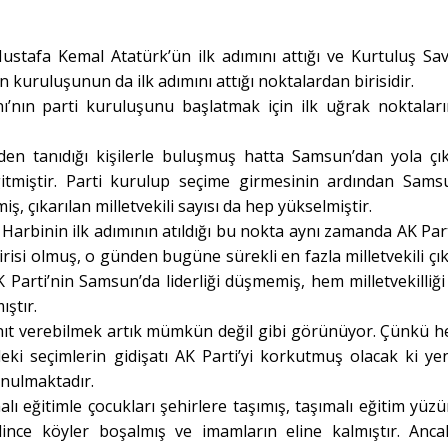
stafa Kemal Atatürk’ün ilk adımını attığı ve Kurtuluş Sav
in kuruluşunun da ilk adımını attığı noktalardan birisidir.
’nın parti kuruluşunu başlatmak için ilk uğrak noktalar
en tanıdığı kişilerle buluşmuş hatta Samsun’dan yola çı
gitmiştir. Parti kurulup seçime girmesinin ardından Sams
ş, çıkarılan milletvekili sayısı da hep yükselmiştir.
arbinin ilk adımının atıldığı bu nokta aynı zamanda AK Part
irisi olmuş, o günden bugüne sürekli en fazla milletvekili çı
 Parti’nin Samsun’da liderliği düşmemiş, hem milletvekilliğ
ıştır.
nıt verebilmek artık mümkün değil gibi görünüyor. Çünkü h
i seçimlerin gidişatı AK Parti’yi korkutmuş olacak ki ye
onulmaktadır.
alı eğitimle çocukları şehirlere taşımış, taşımalı eğitim yüz
dince köyler boşalmış ve imamların eline kalmıştır. Anc