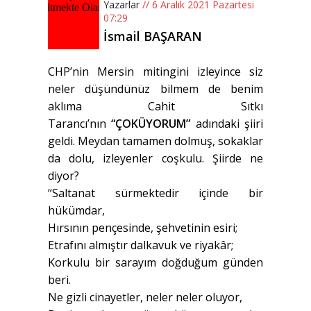
Yazarlar
// 6 Aralık 2021 Pazartesi
07:29
İsmail BAŞARAN
CHP’nin Mersin mitingini izleyince siz
neler düşündünüz bilmem de benim
aklıma Cahit Sıtkı
Tarancı’nın
“ÇOKÜYORUM”
adındaki şiiri
geldi. Meydan tamamen dolmuş, sokaklar
da dolu, izleyenler coşkulu. Şiirde ne
diyor?
“Saltanat sürmektedir içinde bir
hükümdar,
Hırsının pençesinde, şehvetinin esiri;
Etrafını almıştır dalkavuk ve riyakâr;
Korkulu bir sarayım doğduğum günden
beri.
Ne gizli cinayetler, neler neler oluyor,