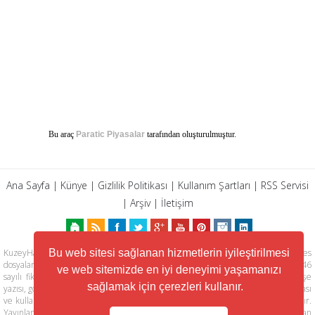
Bu araç
Paratic Piyasalar
tarafından oluşturulmuştur.
Ana Sayfa
|
Künye
|
Gizlilik Politikası
|
Kullanım Şartları
|
RSS Servisi
|
Arşiv
|
İletişim
Bu web sitesi sağlanan hizmetlerin iyileştirilmesi
KuzeyHaber.com sitesinde yer alan tüm yazılar, materyaller, resimler, ses
dosyaları, animasyonlar, videolar, tasarım ve düzenlemelerin telif hakları 5846
ve web sitemizde en iyi deneyimi yaşamanızı
sayılı fikir ve sanat eserleri kanunu ile korunmaktadır. Her türlü haber, köşe
sağlamak için çerezleri kullanır.
yazısı, görsel, belge ve bağlantının izinsiz ve kaynak belirtilmeksizin kopyalanması
ve kullanılması durumunda her türlü yasal hakları tarafımızca saklı tutulmaktadır.
Yayınlanan köşe yazılarından, haberlere ve köşe yazılarına yapılan yorumlardan