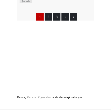
Şubat
1
2
3
›
»
Bu araç
Paratic Piyasalar
tarafından oluşturulmuştur.