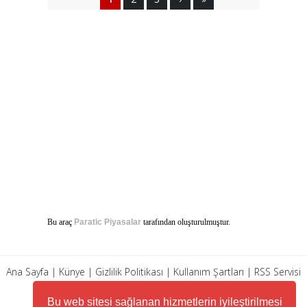
Bu araç
Paratic Piyasalar
tarafından oluşturulmuştur.
Ana Sayfa
|
Künye
|
Gizlilik Politikası
|
Kullanım Şartları
|
RSS Servisi
|
Arşiv
|
İletişim
Bu web sitesi sağlanan hizmetlerin iyileştirilmesi