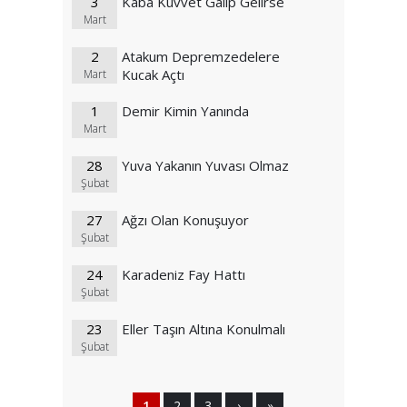
3
Kaba Kuvvet Galip Gelirse
Mart
2
Atakum Depremzedelere
Kucak Açtı
Mart
1
Demir Kimin Yanında
Mart
28
Yuva Yakanın Yuvası Olmaz
Şubat
27
Ağzı Olan Konuşuyor
Şubat
24
Karadeniz Fay Hattı
Şubat
23
Eller Taşın Altına Konulmalı
Şubat
1
2
3
›
»