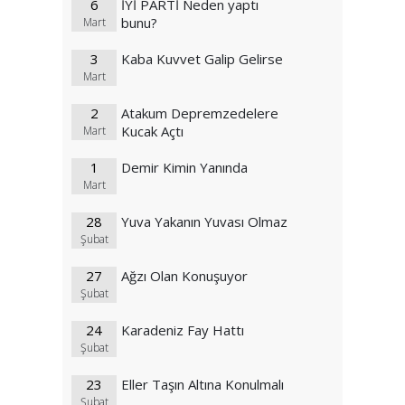
6
İYİ PARTİ Neden yaptı
bunu?
Mart
3
Kaba Kuvvet Galip Gelirse
Mart
2
Atakum Depremzedelere
Kucak Açtı
Mart
1
Demir Kimin Yanında
Mart
28
Yuva Yakanın Yuvası Olmaz
Şubat
27
Ağzı Olan Konuşuyor
Şubat
24
Karadeniz Fay Hattı
Şubat
23
Eller Taşın Altına Konulmalı
Şubat