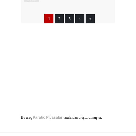
1
2
3
›
»
Bu araç
Paratic Piyasalar
tarafından oluşturulmuştur.