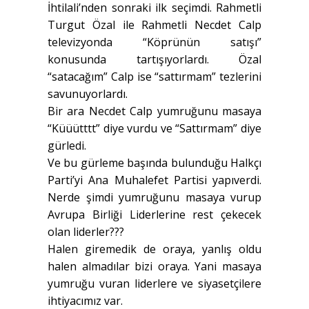
İhtilali’nden sonraki ilk seçimdi. Rahmetli
Turgut Özal ile Rahmetli Necdet Calp
televizyonda “Köprünün satışı”
konusunda tartışıyorlardı. Özal
“satacağım” Calp ise “sattırmam” tezlerini
savunuyorlardı.
Bir ara Necdet Calp yumruğunu masaya
“Küüütttt” diye vurdu ve “Sattırmam” diye
gürledi.
Ve bu gürleme başında bulunduğu Halkçı
Parti’yi Ana Muhalefet Partisi yapıverdi.
Nerde şimdi yumruğunu masaya vurup
Avrupa Birliği Liderlerine rest çekecek
olan liderler???
Halen giremedik de oraya, yanlış oldu
halen almadılar bizi oraya. Yani masaya
yumruğu vuran liderlere ve siyasetçilere
ihtiyacımız var.