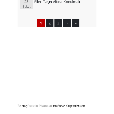
23
Eller Taşın Altına Konulmalı
Şubat
1
2
3
›
»
Bu araç
Paratic Piyasalar
tarafından oluşturulmuştur.