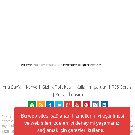
Bu araç
Paratic Piyasalar
tarafından oluşturulmuştur.
Ana Sayfa
|
Künye
|
Gizlilik Politikası
|
Kullanım Şartları
|
RSS Servisi
|
Arşiv
|
İletişim
Bu web sitesi sağlanan hizmetlerin iyileştirilmesi
KuzeyHaber.com sitesinde yer alan tüm yazılar, materyaller, resimler, ses
dosyaları, animasyonlar, videolar, tasarım ve düzenlemelerin telif hakları 5846
ve web sitemizde en iyi deneyimi yaşamanızı
sayılı fikir ve sanat eserleri kanunu ile korunmaktadır. Her türlü haber, köşe
sağlamak için çerezleri kullanır.
yazısı, görsel, belge ve bağlantının izinsiz ve kaynak belirtilmeksizin kopyalanması