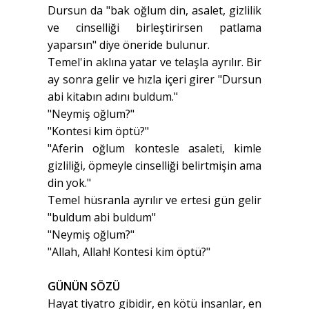
Dursun da "bak oğlum din, asalet, gizlilik
ve cinselliği birleştirirsen patlama
yaparsın" diye öneride bulunur.
Temel'in aklına yatar ve telaşla ayrılır. Bir
ay sonra gelir ve hızla içeri girer "Dursun
abi kitabın adını buldum."
"Neymiş oğlum?"
"Kontesi kim öptü?"
"Aferin oğlum kontesle asaleti, kimle
gizliliği, öpmeyle cinselliği belirtmişin ama
din yok."
Temel hüsranla ayrılır ve ertesi gün gelir
"buldum abi buldum"
"Neymiş oğlum?"
"Allah, Allah! Kontesi kim öptü?"
GÜNÜN SÖZÜ
Hayat tiyatro gibidir, en kötü insanlar, en