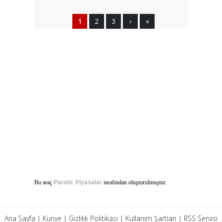
1
2
3
›
»
Bu araç
Paratic Piyasalar
tarafından oluşturulmuştur.
Ana Sayfa
|
Künye
|
Gizlilik Politikası
|
Kullanım Şartları
|
RSS Servisi