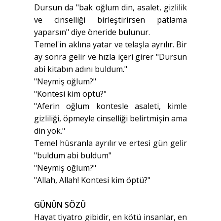
Dursun da "bak oğlum din, asalet, gizlilik
ve cinselliği birleştirirsen patlama
yaparsın" diye öneride bulunur.
Temel'in aklına yatar ve telaşla ayrılır. Bir
ay sonra gelir ve hızla içeri girer "Dursun
abi kitabın adını buldum."
"Neymiş oğlum?"
"Kontesi kim öptü?"
"Aferin oğlum kontesle asaleti, kimle
gizliliği, öpmeyle cinselliği belirtmişin ama
din yok."
Temel hüsranla ayrılır ve ertesi gün gelir
"buldum abi buldum"
"Neymiş oğlum?"
"Allah, Allah! Kontesi kim öptü?"
GÜNÜN SÖZÜ
Hayat tiyatro gibidir, en kötü insanlar, en