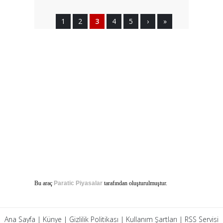
1
2
3
4
5
›
»
Bu araç
Paratic Piyasalar
tarafından oluşturulmuştur.
Ana Sayfa
|
Künye
|
Gizlilik Politikası
|
Kullanım Şartları
|
RSS Servisi