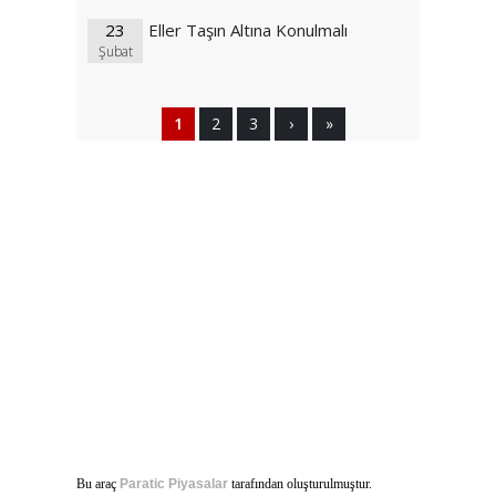
23
Eller Taşın Altına Konulmalı
Şubat
1
2
3
›
»
Bu araç
Paratic Piyasalar
tarafından oluşturulmuştur.