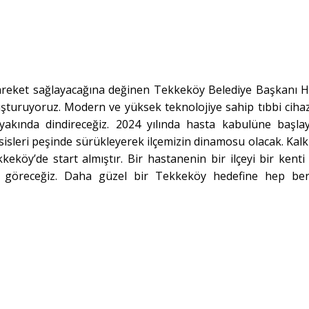
 hareket sağlayacağına değinen Tekkeköy Belediye Başkanı 
uşturuyoruz. Modern ve yüksek teknolojiye sahip tıbbi cihaz
 yakında dindireceğiz. 2024 yılında hasta kabulüne başla
esisleri peşinde sürükleyerek ilçemizin dinamosu olacak. Kal
köy’de start almıştır. Bir hastanenin bir ilçeyi bir kenti 
likte göreceğiz. Daha güzel bir Tekkeköy hedefine hep be