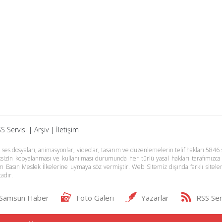
S Servisi
|
Arşiv
|
İletişim
es dosyaları, animasyonlar, videolar, tasarım ve düzenlemelerin telif hakları 5846 s
meksizin kopyalanması ve kullanılması durumunda her türlü yasal hakları tarafımızca
m Basın Meslek İlkelerine uymaya söz vermiştir. Web Sitemiz dışında farklı sitel
adır.
Samsun Haber
Foto Galeri
Yazarlar
RSS Ser