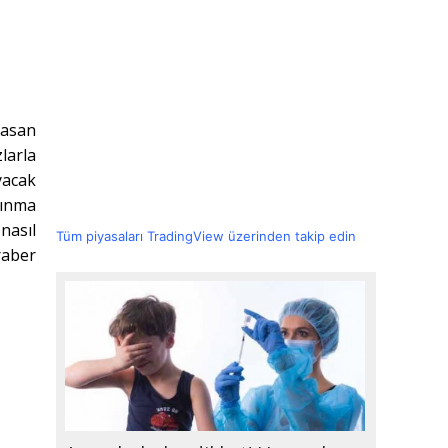
Hasan
larla
yacak
kınma
nasıl
Tüm piyasaları TradingView üzerinden takip edin
raber