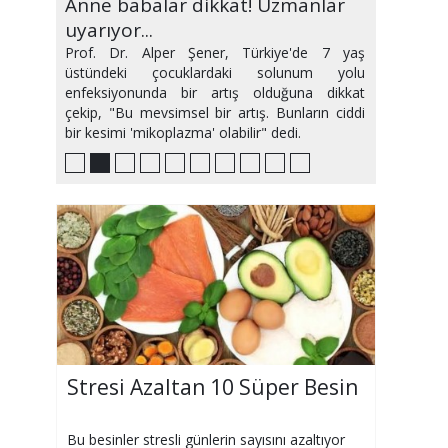
Randevuya gitmeyene yasak
Anne babalar dikkat! Uzmanlar
Hipertansiyona neden olan 6
Gebeliğin ilk üç ayı nasıl
Güneşin ciltte en sık yol açtığı 5
Klima hastalığı mı yoksa covid-19
Türkiye'de maymun çiçeği
Sıvı kaybını 'meyve suyu' ile
Ramazan'da kimler oruç
Güncelleme yapmayan sağlık
geliyor!
uyarıyor...
hatalı alışkanlık!
geçirilmeli?
hastalık
mu?
şüphesi
önleyin
tutmamalı?
hizmeti alamayacak!
Prof. Dr. Alper Şener, Türkiye'de 7 yaş
üstündeki çocuklardaki solunum yolu
enfeksiyonunda bir artış olduğuna dikkat
çekip, "Bu mevsimsel bir artış. Bunların ciddi
bir kesimi 'mikoplazma' olabilir" dedi.
Stresi Azaltan 10 Süper Besin
Bu besinler stresli günlerin sayısını azaltıyor