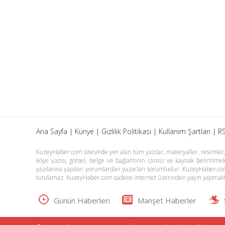
Ana Sayfa
|
Künye
|
Gizlilik Politikası
|
Kullanım Şartları
|
RS
KuzeyHaber.com sitesinde yer alan tüm yazılar, materyaller, resimler, s
köşe yazısı, görsel, belge ve bağlantının izinsiz ve kaynak belirtil
yazılarına yapılan yorumlardan yazarları sorumludur. KuzeyHaber.co
tutulamaz. KuzeyHaber.com sadece internet üzerinden yayın yapmakt
Günün Haberleri
Manşet Haberler