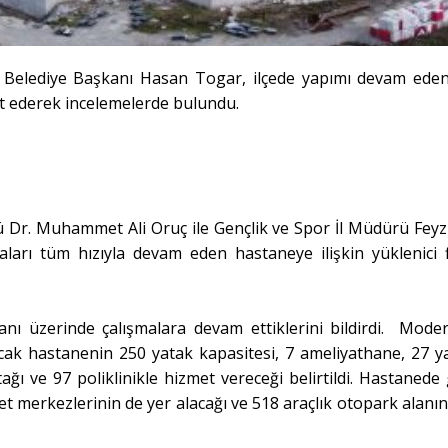
y Belediye Başkanı Hasan Togar, ilçede yapımı devam ede
et ederek incelemelerde bulundu.
 Dr. Muhammet Ali Oruç ile Gençlik ve Spor İl Müdürü Feyz
şmaları tüm hızıyla devam eden hastaneye ilişkin yüklenici 
lanı üzerinde çalışmalara devam ettiklerini bildirdi. Mode
acak hastanenin 250 yatak kapasitesi, 7 ameliyathane, 27 ya
tağı ve 97 poliklinikle hizmet vereceği belirtildi. Hastanede
met merkezlerinin de yer alacağı ve 518 araçlık otopark alanın