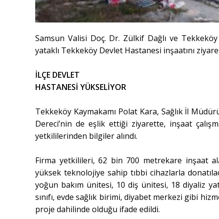
Samsun Valisi Doç. Dr. Zülkif Dağlı ve Tekkekö
yataklı Tekkeköy Devlet Hastanesi inşaatını ziyar
İLÇE DEVLET
HASTANESİ YÜKSELİYOR
Tekkeköy Kaymakamı Polat Kara, Sağlık İl Müdürü
Dereci’nin de eşlik ettiği ziyarette, inşaat çalı
yetkililerinden bilgiler alındı.
Firma yetkilileri, 62 bin 700 metrekare inşaat a
yüksek teknolojiye sahip tıbbi cihazlarla donatıl
yoğun bakım ünitesi, 10 diş ünitesi, 18 diyaliz ya
sınıfı, evde sağlık birimi, diyabet merkezi gibi hiz
proje dahilinde olduğu ifade edildi.