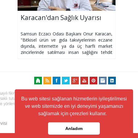
Karacan'dan Sağlık Uyarısı
Samsun Eczacı Odası Başkanı Onur Karacan,
"Bitkisel ürün ve gıda takviyelerinin eczane
dışında, internette ya da üç harfli market
zincirlerinde satılması insan sağlığını tehdit
ediyor" dedi.
ayılı fikir ve sanat eserleri kanunu ile korunmaktadır. Her türlü haber,
 saklı tutulmaktadır. Yayınlanan köşe yazılarından, haberlere ve köşe
Bu web sitesi sağlanan hizmetlerin iyileştirilmesi
ere yönlendiren linklerin içeriklerinden www.kuzeyhaber.com sorumlu
ve web sitemizde en iyi deneyimi yaşamanızı
sağlamak için çerezleri kullanır.
visi
Trafik ve Yol Durumu
Anladım