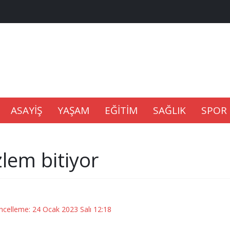
na Kaldıramaz
lu’nda
Gıdası Geliyor
ASAYİŞ
YAŞAM
EĞİTİM
SAĞLIK
SPOR
zlem bitiyor
epkisi
ncelleme: 24 Ocak 2023 Salı 12:18