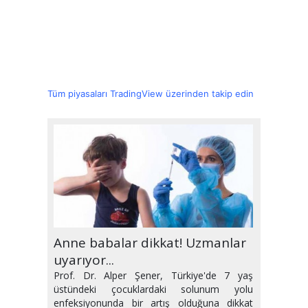
Tüm piyasaları TradingView üzerinden takip edin
Randevuya gitmeyene yasak
Anne babalar dikkat! Uzmanlar
Hipertansiyona neden olan 6
Gebeliğin ilk üç ayı nasıl
Güneşin ciltte en sık yol açtığı 5
Klima hastalığı mı yoksa covid-
Türkiye'de maymun çiçeği
Sıvı kaybını 'meyve suyu' ile
Ramazan'da kimler oruç
Güncelleme yapmayan sağlık
geliyor!
uyarıyor...
hatalı alışkanlık!
geçirilmeli?
hastalık
19 mu?
şüphesi
önleyin
tutmamalı?
hizmeti alamayacak!
Prof. Dr. Alper Şener, Türkiye'de 7 yaş
üstündeki çocuklardaki solunum yolu
enfeksiyonunda bir artış olduğuna dikkat