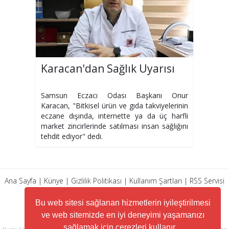
Karacan'dan Sağlık Uyarısı
Samsun Eczacı Odası Başkanı Onur
Karacan, "Bitkisel ürün ve gıda takviyelerinin
eczane dışında, internette ya da üç harfli
market zincirlerinde satılması insan sağlığını
tehdit ediyor" dedi.
Ana Sayfa
|
Künye
|
Gizlilik Politikası
|
Kullanım Şartları
|
RSS Servisi
|
Arşiv
|
İletişim
Bu web sitesi sağlanan hizmetlerin iyileştirilmesi
ve web sitemizde en iyi deneyimi yaşamanızı
sağlamak için çerezleri kullanır.