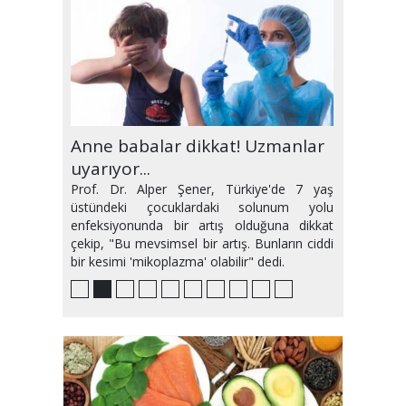
Randevuya gitmeyene yasak
Anne babalar dikkat! Uzmanlar
Hipertansiyona neden olan 6
Gebeliğin ilk üç ayı nasıl
Klima hastalığı mı yoksa covid-
Türkiye'de maymun çiçeği
Sıvı kaybını 'meyve suyu' ile
Ramazan'da kimler oruç
Güncelleme yapmayan sağlık
Omicron belirtileri: Kuru
geliyor!
uyarıyor...
hatalı alışkanlık!
geçirilmeli?
19 mu?
şüphesi
önleyin
tutmamalı?
hizmeti alamayacak!
öksürük, boğazda gıcık ve
kaşıntı
Prof. Dr. Alper Şener, Türkiye'de 7 yaş
üstündeki çocuklardaki solunum yolu
enfeksiyonunda bir artış olduğuna dikkat
çekip, "Bu mevsimsel bir artış. Bunların ciddi
bir kesimi 'mikoplazma' olabilir" dedi.